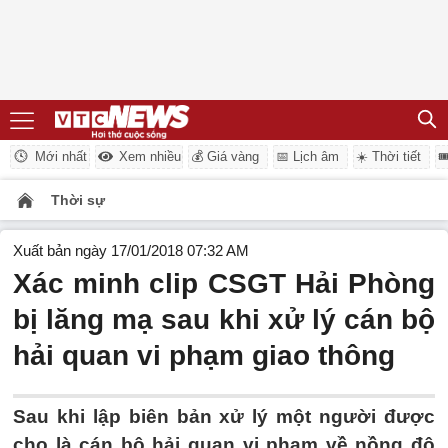
Mới nhất
Xem nhiều
💰 Giá vàng
📅 Lịch âm
☀️ Thời tiết

Thời sự
Xuất bản ngày 17/01/2018 07:32 AM
Xác minh clip CSGT Hải Phòng
bị lăng mạ sau khi xử lý cán bộ
hải quan vi phạm giao thông
Sau khi lập biên bản xử lý một người được
cho là cán bộ hải quan vi phạm về nồng độ