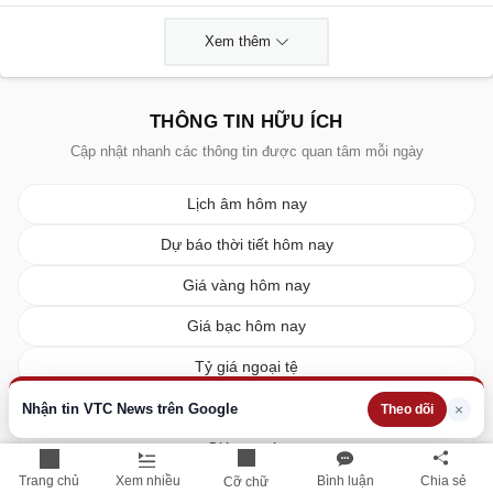
Xem thêm
THÔNG TIN HỮU ÍCH
Cập nhật nhanh các thông tin được quan tâm mỗi ngày
Lịch âm hôm nay
Dự báo thời tiết hôm nay
Giá vàng hôm nay
Giá bạc hôm nay
Tỷ giá ngoại tệ
Giá xe ô tô
Nhận tin VTC News trên Google
×
Theo dõi
Giá xe máy
Trang chủ
Xem nhiều
Bình luận
Chia sẻ
Cỡ chữ
Giá xăng dầu hôm nay