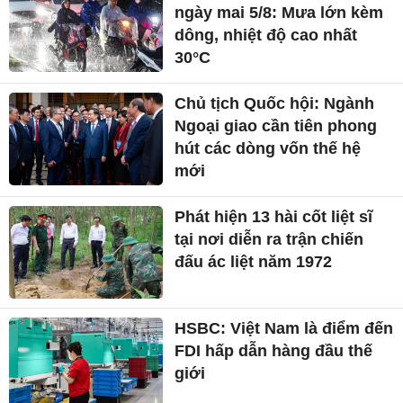
ngày mai 5/8: Mưa lớn kèm
dông, nhiệt độ cao nhất
30°C
Chủ tịch Quốc hội: Ngành
Ngoại giao cần tiên phong
hút các dòng vốn thế hệ
mới
Phát hiện 13 hài cốt liệt sĩ
tại nơi diễn ra trận chiến
đấu ác liệt năm 1972
HSBC: Việt Nam là điểm đến
FDI hấp dẫn hàng đầu thế
giới