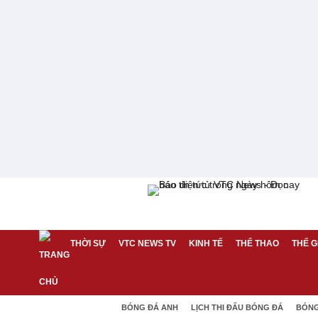
THỜI SỰ
VTC NEWS TV
KINH TẾ
THỂ THAO
THẾ G
BÓNG ĐÁ ANH
LỊCH THI ĐẤU BÓNG ĐÁ
BÓNG