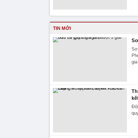
TIN MỚI
Sơ
Sơn
Ph
gia
Th
kế
Đội
qu