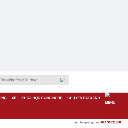
ỐNG
XE
KHOA HỌC CÔNG NGHỆ
CHUYỂN ĐỔI XANH
Liên hệ quảng cáo:
024 36321588