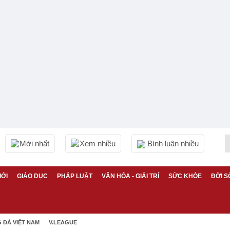
Mới nhất
Xem nhiều
Bình luận nhiều
IỚI
GIÁO DỤC
PHÁP LUẬT
VĂN HÓA - GIẢI TRÍ
SỨC KHỎE
ĐỜI S
 ĐÁ VIỆT NAM
V.LEAGUE