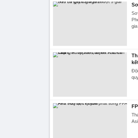
Sơ
Sơn
Ph
gia
Th
kế
Đội
qu
FP
Thá
As