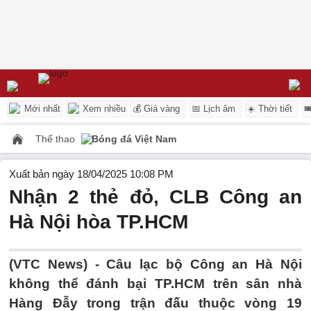
Mới nhất
Xem nhiều
💰 Giá vàng
📅 Lịch âm
☀️ Thời tiết

Thể thao
Bóng đá Việt Nam
Xuất bản ngày 18/04/2025 10:08 PM
Nhận 2 thẻ đỏ, CLB Công an
Hà Nội hòa TP.HCM
(VTC News) -
Câu lạc bộ Công an Hà Nội
không thể đánh bại TP.HCM trên sân nhà
Hàng Đẫy trong trận đấu thuộc vòng 19