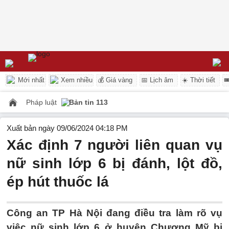
Mới nhất
Xem nhiều
💰 Giá vàng
📅 Lịch âm
☀️ Thời tiết

Pháp luật
Bản tin 113
Xuất bản ngày 09/06/2024 04:18 PM
Xác định 7 người liên quan vụ
nữ sinh lớp 6 bị đánh, lột đồ,
ép hút thuốc lá
Công an TP Hà Nội đang điều tra làm rõ vụ
việc nữ sinh lớp 6 ở huyện Chương Mỹ bị