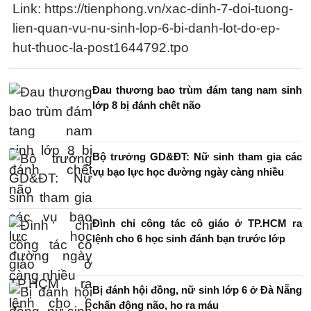
Link: https://tienphong.vn/xac-dinh-7-doi-tuong-
lien-quan-vu-nu-sinh-lop-6-bi-danh-lot-do-ep-
hut-thuoc-la-post1644792.tpo
Đau thương bao trùm đám tang nam sinh
lớp 8 bị đánh chết não
Bộ trưởng GD&ĐT: Nữ sinh tham gia các
vụ bạo lực học đường ngày càng nhiều
Đình chỉ công tác cô giáo ở TP.HCM ra
lệnh cho 6 học sinh đánh bạn trước lớp
Bị đánh hội đồng, nữ sinh lớp 6 ở Đà Nẵng
chấn động não, ho ra máu