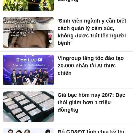
'Sinh viên ngành y cần biết
cách quản lý cảm xúc,
không được trút lên người
bệnh'
Vingroup tăng tốc đào tạo
20.000 nhân tài AI thực
chiến
Giá bạc hôm nay 28/7: Bạc
thỏi giảm hơn 1 triệu
đồng/kg
Bộ GD&ĐT tính chia kỳ thi