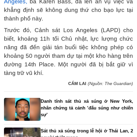
Angeles,
bà Karen Bass, đã lên án vụ việc và
khẳng định sẽ không dung thứ cho bạo lực tại
thành phố này.
Trước đó, Cảnh sát Los Angeles (LAPD) cho
biết, khoảng 11h tối Chủ nhật, lực lượng chức
năng đã đến giải tán buổi tiệc không phép có
khoảng 50 người tham dự tại một kho hàng trên
đường 14th Place. Một người đã bị bắt giữ vì
tàng trữ vũ khí.
CẨM LAI
(Nguồn: The Guardian)
Danh tính sát thủ xả súng ở New York,
nhân chứng tả cảnh 'đấu súng như chiến
sự'
Sát thủ xả súng trong lễ hội ở Thái Lan, 2