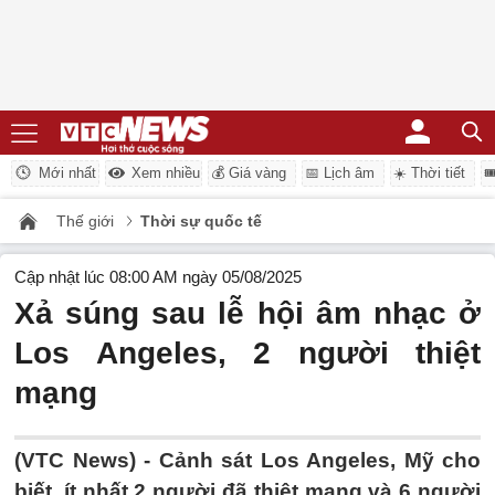
Mới nhất
Xem nhiều
💰 Giá vàng
📅 Lịch âm
☀️ Thời tiết

Thế giới
Thời sự quốc tế
Cập nhật lúc 08:00 AM ngày 05/08/2025
Xả súng sau lễ hội âm nhạc ở
Los Angeles, 2 người thiệt
mạng
(VTC News) -
Cảnh sát Los Angeles, Mỹ cho
biết, ít nhất 2 người đã thiệt mạng và 6 người