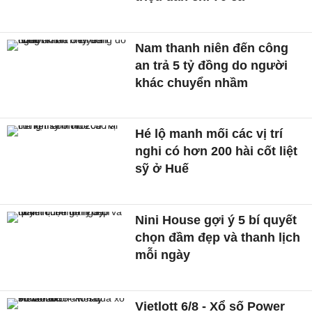
Nam thanh niên đến công
an trả 5 tỷ đồng do người
khác chuyển nhầm
Hé lộ manh mối các vị trí
nghi có hơn 200 hài cốt liệt
sỹ ở Huế
Nini House gợi ý 5 bí quyết
chọn đầm đẹp và thanh lịch
mỗi ngày
Vietlott 6/8 - Xổ số Power