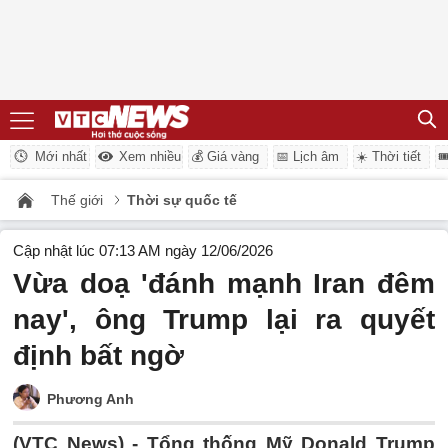
Mới nhất
Xem nhiều
💰 Giá vàng
📅 Lịch âm
☀️ Thời tiết

Thế giới
Thời sự quốc tế
Cập nhật lúc 07:13 AM ngày 12/06/2026
Vừa doạ 'đánh mạnh Iran đêm
nay', ông Trump lại ra quyết
định bất ngờ
Phương Anh
(VTC News) -
Tổng thống Mỹ Donald Trump