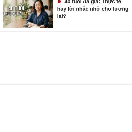
40 tuổi đã già: Thực tế
hay lời nhắc nhở cho tương
lai?