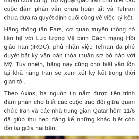
thuận cuối cùng. Bộ Ngoại giao Iran cho biết các
cuộc đàm phán vẫn chưa hoàn tất và Tehran
chưa đưa ra quyết định cuối cùng về việc ký kết.
Hãng thông tấn Fars, cơ quan truyền thông có
liên hệ với Lực lượng Vệ binh Cách mạng Hồi
giáo Iran (IRGC), phủ nhận việc Tehran đã phê
duyệt bất kỳ văn bản thỏa thuận sơ bộ nào với
Mỹ. Tuy nhiên, hãng này cũng cho biết vẫn tồn
tại khả năng Iran sẽ xem xét ký kết trong thời
gian tới.
Theo Axios, ba nguồn tin nắm được tiến trình
đàm phán cho biết các cuộc trao đổi giữa quan
chức Iran và các nhà trung gian Qatar hôm 11/6
đã giúp thu hẹp đáng kể những khác biệt còn
tồn tại giữa hai bên.