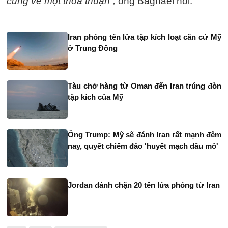
cùng về một thỏa thuận”,
ông Baghaei nói.
Iran phóng tên lửa tập kích loạt căn cứ Mỹ
ở Trung Đông
Tàu chở hàng từ Oman đến Iran trúng đòn
tập kích của Mỹ
Ông Trump: Mỹ sẽ đánh Iran rất mạnh đêm
nay, quyết chiếm đảo 'huyết mạch dầu mỏ'
Jordan đánh chặn 20 tên lửa phóng từ Iran