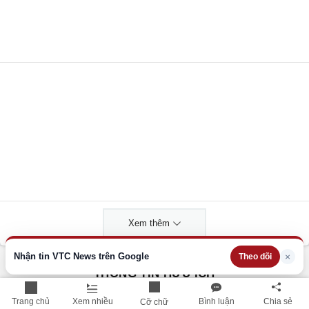
Xem thêm
Nhận tin VTC News trên Google
×
Theo dõi
THÔNG TIN HỮU ÍCH
Cập nhật nhanh các thông tin được quan tâm mỗi ngày
Trang chủ
Xem nhiều
Bình luận
Chia sẻ
Cỡ chữ