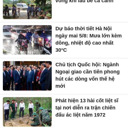
vong khi lau bể cá cảnh
Dự báo thời tiết Hà Nội
ngày mai 5/8: Mưa lớn kèm
dông, nhiệt độ cao nhất
30°C
Chủ tịch Quốc hội: Ngành
Ngoại giao cần tiên phong
hút các dòng vốn thế hệ
mới
Phát hiện 13 hài cốt liệt sĩ
tại nơi diễn ra trận chiến
đấu ác liệt năm 1972