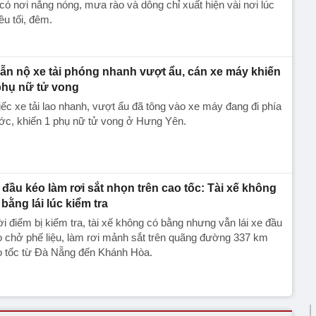
có nơi nắng nóng, mưa rào và dông chỉ xuất hiện vài nơi lúc
ều tối, đêm.
ẫn nộ xe tải phóng nhanh vượt ẩu, cán xe máy khiến
phụ nữ tử vong
ếc xe tải lao nhanh, vượt ẩu đã tông vào xe máy đang đi phía
ớc, khiến 1 phụ nữ tử vong ở Hưng Yên.
 đầu kéo làm rơi sắt nhọn trên cao tốc: Tài xế không
 bằng lái lúc kiểm tra
i điểm bị kiểm tra, tài xế không có bằng nhưng vẫn lái xe đầu
 chở phế liệu, làm rơi mảnh sắt trên quãng đường 337 km
o tốc từ Đà Nẵng đến Khánh Hòa.