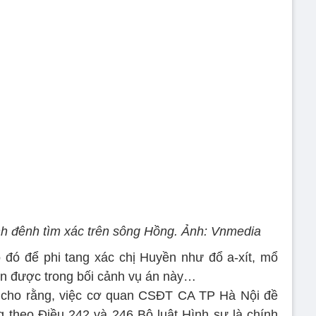
h đênh tìm xác trên sông Hồng. Ảnh: Vnmedia
đó để phi tang xác chị Huyền như đổ a-xít, mổ
ện được trong bối cảnh vụ án này…
i cho rằng, việc cơ quan CSĐT CA TP Hà Nội đề
 theo Điều 242 và 246 Bộ luật Hình sự là chính