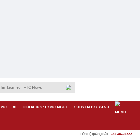
ỐNG
XE
KHOA HỌC CÔNG NGHỆ
CHUYỂN ĐỔI XANH
Liên hệ quảng cáo:
024 36321588