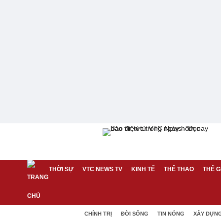
THỜI SỰ
VTC NEWS TV
KINH TẾ
THỂ THAO
THẾ G
CHÍNH TRỊ
ĐỜI SỐNG
TIN NÓNG
XÂY DỰN