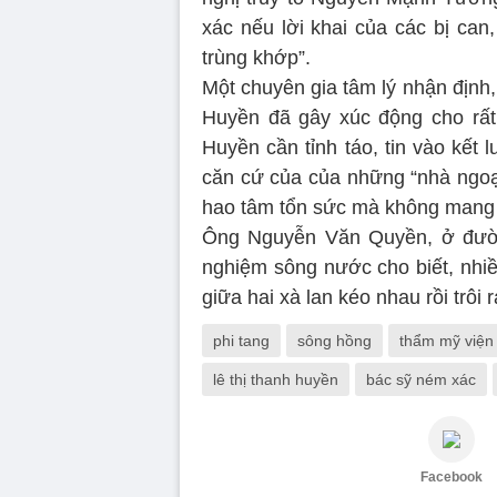
xác nếu lời khai của các bị ca
trùng khớp”.
Một chuyên gia tâm lý nhận định,
Huyền đã gây xúc động cho rất 
Huyền cần tỉnh táo, tin vào kết
căn cứ của của những “nhà ngoại
hao tâm tổn sức mà không mang l
Ông Nguyễn Văn Quyền, ở đườn
nghiệm sông nước cho biết, nhiề
giữa hai xà lan kéo nhau rồi trôi 
phi tang
sông hồng
thẩm mỹ viện
lê thị thanh huyền
bác sỹ ném xác
Facebook