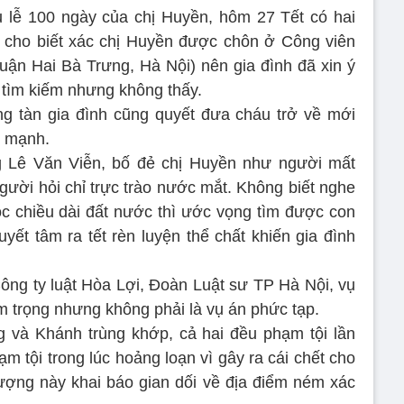
 lễ 100 ngày của chị Huyền, hôm 27 Tết có hai
h cho biết xác chị Huyền được chôn ở Công viên
uận Hai Bà Trưng, Hà Nội) nên gia đình đã xin ý
 tìm kiếm nhưng không thấy.
g tàn gia đình cũng quyết đưa cháu trở về mới
n mạnh.
g Lê Văn Viễn, bố đẻ chị Huyền như người mất
người hỏi chỉ trực trào nước mắt. Không biết nghe
ọc chiều dài đất nước thì ước vọng tìm được con
uyết tâm ra tết rèn luyện thể chất khiến gia đình
ông ty luật Hòa Lợi, Đoàn Luật sư TP Hà Nội, vụ
m trọng nhưng không phải là vụ án phức tạp.
g và Khánh trùng khớp, cả hai đều phạm tội lần
m tội trong lúc hoảng loạn vì gây ra cái chết cho
tượng này khai báo gian dối về địa điểm ném xác