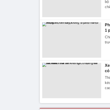
bộ 
chi
Ph
1 
Chi
trư
Xe
có
Thờ
kéo
ca