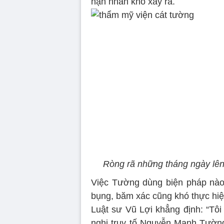
nạn nhân khó xảy ra.
Ròng rã những tháng ngày lên
Việc Tường dùng biện pháp nào 
bụng, băm xác cũng khó thực hi
Luật sư Vũ Lợi khẳng định: “Tô
nghị truy tố Nguyễn Mạnh Tường