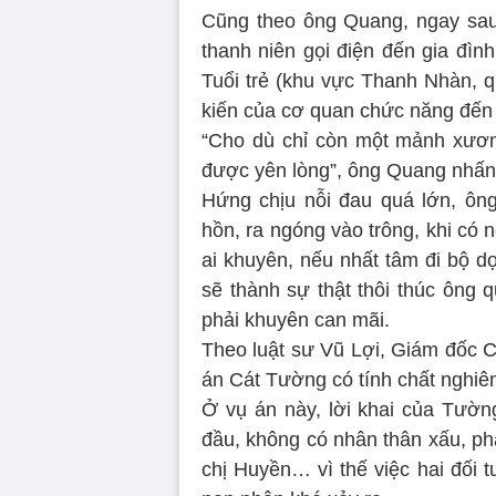
Cũng theo ông Quang, ngay sau
thanh niên gọi điện đến gia đìn
Tuổi trẻ (khu vực Thanh Nhàn, q
kiến của cơ quan chức năng đến
“Cho dù chỉ còn một mảnh xươn
được yên lòng”, ông Quang nhấ
Hứng chịu nỗi đau quá lớn, ôn
hồn, ra ngóng vào trông, khi có 
ai khuyên, nếu nhất tâm đi bộ d
sẽ thành sự thật thôi thúc ông q
phải khuyên can mãi.
Theo luật sư Vũ Lợi, Giám đốc C
án Cát Tường có tính chất nghiê
Ở vụ án này, lời khai của Tườn
đầu, không có nhân thân xấu, phạ
chị Huyền… vì thế việc hai đối 