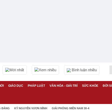
Mới nhất
Xem nhiều
Bình luận nhiều
IỚI
GIÁO DỤC
PHÁP LUẬT
VĂN HÓA - GIẢI TRÍ
SỨC KHỎE
ĐỜI S
G ĐẢNG
KỶ NGUYÊN VƯƠN MÌNH
GIẢI PHÓNG MIỀN NAM 30-4