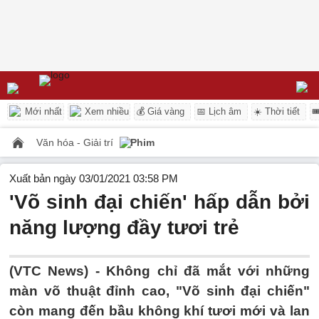
Mới nhất
Xem nhiều
💰 Giá vàng
📅 Lịch âm
☀️ Thời tiết

Văn hóa - Giải trí
Phim
Xuất bản ngày 03/01/2021 03:58 PM
'Võ sinh đại chiến' hấp dẫn bởi
năng lượng đầy tươi trẻ
(VTC News) -
Không chỉ đã mắt với những
màn võ thuật đỉnh cao, "Võ sinh đại chiến"
còn mang đến bầu không khí tươi mới và lan