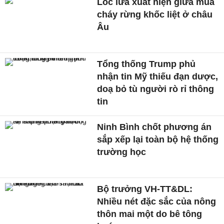
Lốc lửa xuất hiện giữa mùa
cháy rừng khốc liệt ở châu
Âu
Tổng thống Trump phủ
nhận tin Mỹ thiếu đạn dược,
doạ bỏ tù người rò rỉ thông
tin
Ninh Bình chốt phương án
sắp xếp lại toàn bộ hệ thống
trường học
Bộ trưởng VH-TT&DL:
Nhiều nét đặc sắc của nông
thôn mai một do bê tông