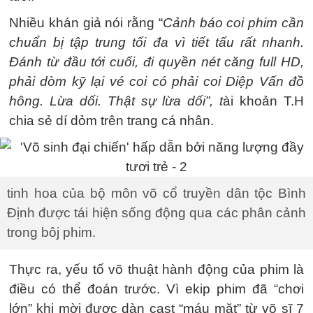
Nhiều khán giả nói rằng “
Cảnh báo coi phim cần
chuẩn bị tập trung tối đa vì tiết tấu rất nhanh.
Đánh từ đầu tới cuối, đi quyền nét căng full HD,
phải dòm kỹ lại vé coi có phải coi Diệp Vấn đồ
hông. Lừa dối. Thật sự lừa dối”, t
ài khoản T.H
chia sẻ dí dỏm trên trang cá nhân.
tinh hoa của bộ môn võ cổ truyền dân tộc Bình
Định được tái hiện sống động qua các phân cảnh
trong bôj phim.
Thực ra, yếu tố võ thuật hành động của phim là
điều có thể đoán trước. Vì ekip phim đã “chơi
lớn” khi mời được dàn cast “máu mặt” từ võ sĩ 7