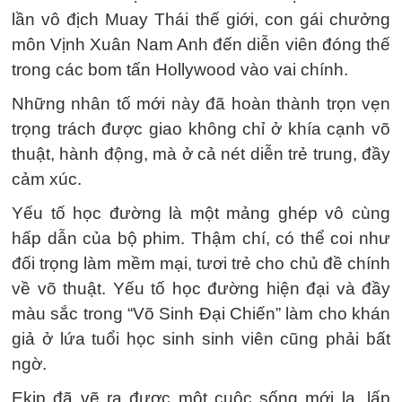
lần vô địch Muay Thái thế giới, con gái chưởng
môn Vịnh Xuân Nam Anh đến diễn viên đóng thế
trong các bom tấn Hollywood vào vai chính.
Những nhân tố mới này đã hoàn thành trọn vẹn
trọng trách được giao không chỉ ở khía cạnh võ
thuật, hành động, mà ở cả nét diễn trẻ trung, đầy
cảm xúc.
Yếu tố học đường là một mảng ghép vô cùng
hấp dẫn của bộ phim. Thậm chí, có thể coi như
đối trọng làm mềm mại, tươi trẻ cho chủ đề chính
về võ thuật. Yếu tố học đường hiện đại và đầy
màu sắc trong “Võ Sinh Đại Chiến” làm cho khán
giả ở lứa tuổi học sinh sinh viên cũng phải bất
ngờ.
Ekip đã vẽ ra được một cuộc sống mới lạ, lấp