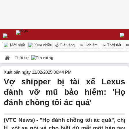
Mới nhất
Xem nhiều
💰 Giá vàng
📅 Lịch âm
☀️ Thời tiết

Thời sự
Tin nóng
Xuất bản ngày 11/02/2025 06:44 PM
Vợ shipper bị tài xế Lexus
đánh vỡ mũ bảo hiểm: 'Họ
đánh chồng tôi ác quá'
(VTC News) -
"Họ đánh chồng tôi ác quá", chị
H. xót xa nói và cho biết dù mất một bàn tay