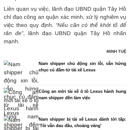
Liên quan vụ việc, lãnh đạo UBND quận Tây Hồ
chỉ đạo công an quận xác minh, xử lý nghiêm vụ
việc theo quy định.
“Nếu cần có thể khởi tố để
răn đe”
, lãnh đạo UBND quận Tây Hồ nhấn
mạnh.
MINH TUỆ
Nam shipper chủ động xin lỗi, vẫn hứng
chục cú đấm từ tài xế Lexus
Công an mời tài xế ô tô Lexus hành hung
nam shipper đến làm việc
Nam shipper bị tài xế Lexus đánh tới tấp:
'Tôi vẫn đau đầu, choáng váng'