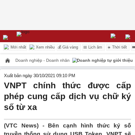
Mới nhất
Xem nhiều
💰 Giá vàng
📅 Lịch âm
☀️ Thời tiết

Doanh nghiệp - Doanh nhân
Doanh nghiệp tự giới thiệu
Xuất bản ngày 30/10/2021 09:10 PM
VNPT chính thức được cấp
phép cung cấp dịch vụ chữ ký
số từ xa
(VTC News) -
Bên cạnh hình thức ký số
truyền thống sử dụng USB Token, VNPT sẽ