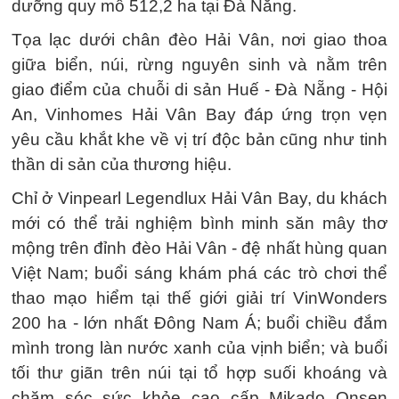
dưỡng quy mô 512,2 ha tại Đà Nẵng.
Tọa lạc dưới chân đèo Hải Vân, nơi giao thoa
giữa biển, núi, rừng nguyên sinh và nằm trên
giao điểm của chuỗi di sản Huế - Đà Nẵng - Hội
An, Vinhomes Hải Vân Bay đáp ứng trọn vẹn
yêu cầu khắt khe về vị trí độc bản cũng như tinh
thần di sản của thương hiệu.
Chỉ ở Vinpearl Legendlux Hải Vân Bay, du khách
mới có thể trải nghiệm bình minh săn mây thơ
mộng trên đỉnh đèo Hải Vân - đệ nhất hùng quan
Việt Nam; buổi sáng khám phá các trò chơi thể
thao mạo hiểm tại thế giới giải trí VinWonders
200 ha - lớn nhất Đông Nam Á; buổi chiều đắm
mình trong làn nước xanh của vịnh biển; và buổi
tối thư giãn trên núi tại tổ hợp suối khoáng và
chăm sóc sức khỏe cao cấp Mikado Onsen