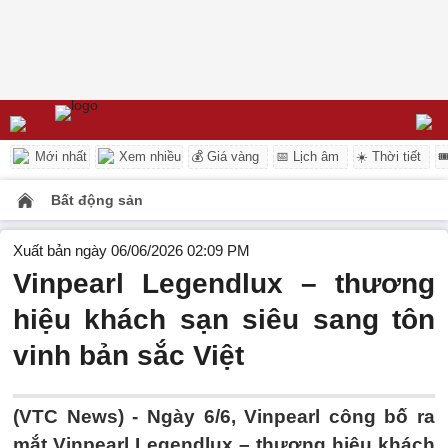
Mới nhất
Xem nhiều
💰 Giá vàng
📅 Lịch âm
☀️ Thời tiết

Bất động sản
Xuất bản ngày 06/06/2026 02:09 PM
Vinpearl Legendlux – thương
hiệu khách sạn siêu sang tôn
vinh bản sắc Việt
(VTC News) -
Ngày 6/6, Vinpearl công bố ra
mắt Vinpearl Legendlux – thương hiệu khách