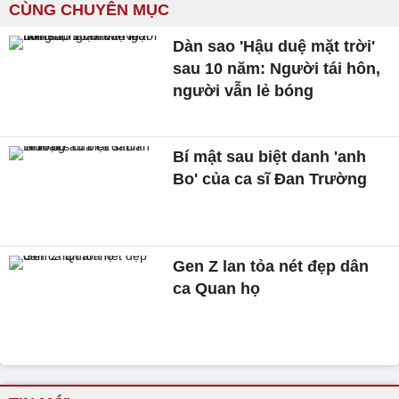
CÙNG CHUYÊN MỤC
Dàn sao 'Hậu duệ mặt trời'
sau 10 năm: Người tái hôn,
người vẫn lẻ bóng
Bí mật sau biệt danh 'anh
Bo' của ca sĩ Đan Trường
Gen Z lan tỏa nét đẹp dân
ca Quan họ