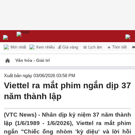
Mới nhất
Xem nhiều
💰 Giá vàng
📅 Lịch âm
☀️ Thời tiết

Văn hóa - Giải trí
Xuất bản ngày 03/06/2026 03:58 PM
Viettel ra mắt phim ngắn dịp 37
năm thành lập
(VTC News) -
Nhân dịp kỷ niệm 37 năm thành
lập (1/6/1989 - 1/6/2026), Viettel ra mắt phim
ngắn "Chiếc ống nhòm 'kỳ diệu' và lời hồi