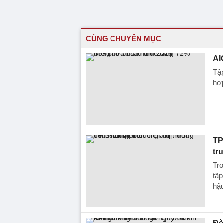
CÙNG CHUYÊN MỤC
AI
Tập
hợp
TP
tr
Tro
tập
hậ
Đè