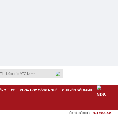
ỐNG
XE
KHOA HỌC CÔNG NGHỆ
CHUYỂN ĐỔI XANH
Liên hệ quảng cáo:
024 36321588