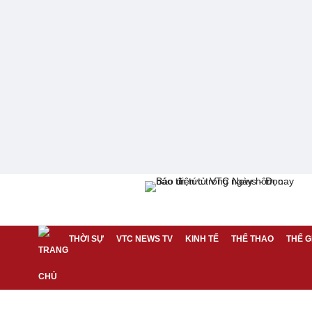
THỜI SỰ
VTC NEWS TV
KINH TẾ
THỂ THAO
THẾ G