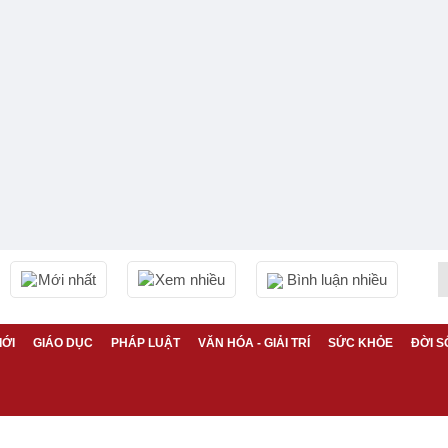
Mới nhất
Xem nhiều
Bình luận nhiều
IỚI
GIÁO DỤC
PHÁP LUẬT
VĂN HÓA - GIẢI TRÍ
SỨC KHỎE
ĐỜI S