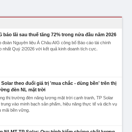
G báo lãi sau thuế tăng 72% trong nửa đầu năm 2026
 đoàn Nguyên liệu Á Châu AIG công bố Báo cáo tài chính
 nhất Quý 2/2026 với kết quả kinh doanh tích cực.
 Solar theo đuổi giá trị 'mua chắc - dùng bền' trên thị
ường đèn NL mặt trời
ng thị trường đèn năng lượng mặt trời cạnh tranh, TP Solar
 trung vào minh bạch sản phẩm, hiệu năng thực tế và dịch vụ
u mãi bền vững.
n NLMT TP Solar: Quy trình kiểm chứng chất lượng