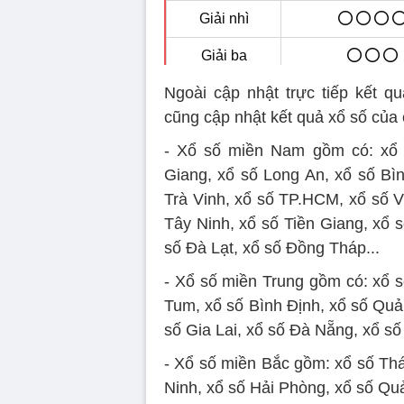
Ngoài cập nhật trực tiếp kết q
cũng cập nhật kết quả xổ số của 
- Xổ số miền Nam gồm có: xổ 
Giang, xổ số Long An, xổ số Bì
Trà Vinh, xổ số TP.HCM, xổ số V
Tây Ninh, xổ số Tiền Giang, xổ 
số Đà Lạt, xổ số Đồng Tháp...
- Xổ số miền Trung gồm có: xổ 
Tum, xổ số Bình Định, xổ số Quả
số Gia Lai, xổ số Đà Nẵng, xổ s
- Xổ số miền Bắc gồm: xổ số Thá
Ninh, xổ số Hải Phòng, xổ số Qu