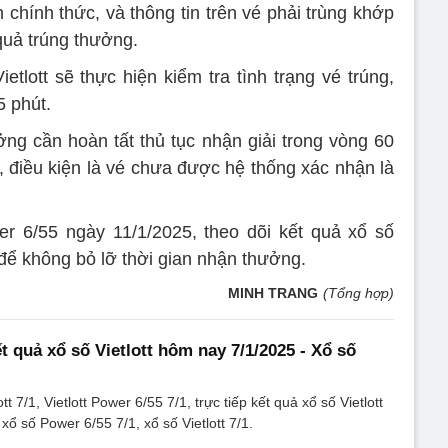
h chính thức, và thông tin trên vé phải trùng khớp
quả trúng thưởng.
etlott sẽ thực hiện kiểm tra tình trạng vé trúng,
5 phút.
g cần hoàn tất thủ tục nhận giải trong vòng 60
, điều kiện là vé chưa được hệ thống xác nhận là
er 6/55 ngày 11/1/2025, theo dõi kết quả xổ số
để không bỏ lỡ thời gian nhận thưởng.
MINH TRANG
(Tổng hợp)
Kết quả xổ số Vietlott hôm nay 7/1/2025 - Xổ số
t 7/1, Vietlott Power 6/55 7/1, trực tiếp kết quả xổ số Vietlott
ổ số Power 6/55 7/1, xổ số Vietlott 7/1.