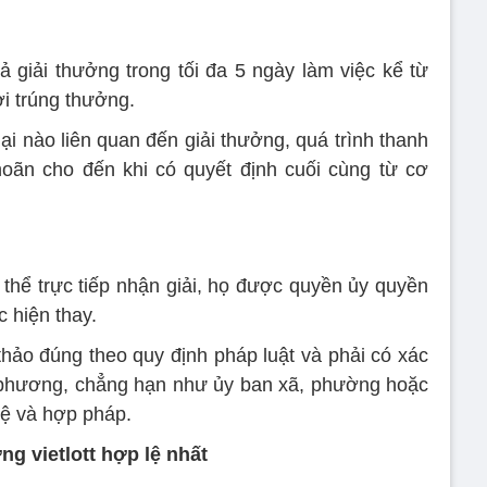
rả giải thưởng trong tối đa 5 ngày làm việc kể từ
i trúng thưởng.
ại nào liên quan đến giải thưởng, quá trình thanh
oãn cho đến khi có quyết định cuối cùng từ cơ
thể trực tiếp nhận giải, họ được quyền ủy quyền
 hiện thay.
hảo đúng theo quy định pháp luật và phải có xác
 phương, chẳng hạn như ủy ban xã, phường hoặc
lệ và hợp pháp.
ng vietlott hợp lệ nhất