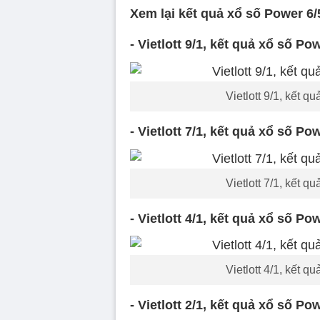
Xem lại kết quả xổ số Power 6
- Vietlott 9/1, kết quả xổ số P
Vietlott 9/1, kết 
- Vietlott 7/1, kết quả xổ số P
Vietlott 7/1, kết 
- Vietlott 4/1, kết quả xổ số P
Vietlott 4/1, kết 
- Vietlott 2/1, kết quả xổ số P