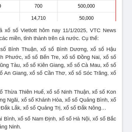
uả xổ số Vietlott hôm nay 11/1/2025, VTC News
các miền, tỉnh thành trên cả nước. Cụ thể:
số Bình Thuận, xổ số Bình Dương, xổ số Hậu
nh Phước, xổ số Bến Tre, xổ số Đồng Nai, xổ số
ũng Tàu, xổ số Kiên Giang, xổ số Cà Mau, xổ số
số An Giang, xổ số Cần Thơ, xổ số Sóc Trăng, xổ
số Thừa Thiên Huế, xổ số Ninh Thuận, xổ số Kon
ng Ngãi, xổ số Khánh Hòa, xổ số Quảng Bình, xổ
ố Đắk Lắk, xổ số Quảng Trị, xổ số Đắk Nông…
i Bình, xổ số Nam Định, xổ số Hà Nội, xổ số Bắc
ảng Ninh.