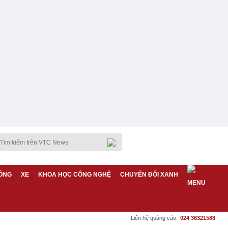
ỐNG
XE
KHOA HỌC CÔNG NGHỆ
CHUYỂN ĐỔI XANH
Liên hệ quảng cáo:
024 36321588