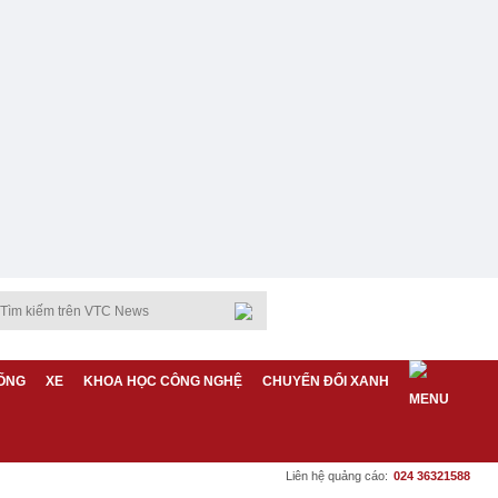
ỐNG
XE
KHOA HỌC CÔNG NGHỆ
CHUYỂN ĐỔI XANH
Liên hệ quảng cáo:
024 36321588