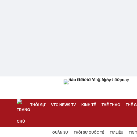
THỜI SỰ
VTC NEWS TV
KINH TẾ
THỂ THAO
THẾ G
QUÂN SỰ
THỜI SỰ QUỐC TẾ
TƯ LIỆU
TIN 