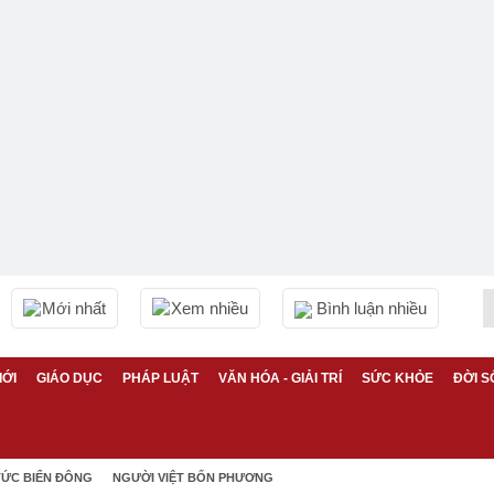
Mới nhất
Xem nhiều
Bình luận nhiều
IỚI
GIÁO DỤC
PHÁP LUẬT
VĂN HÓA - GIẢI TRÍ
SỨC KHỎE
ĐỜI S
TỨC BIỂN ĐÔNG
NGƯỜI VIỆT BỐN PHƯƠNG