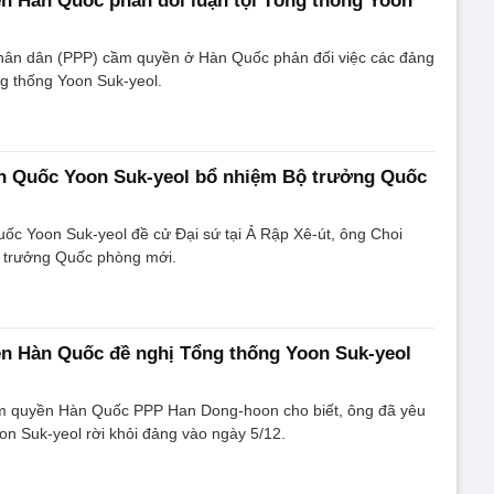
n Hàn Quốc phản đối luận tội Tổng thống Yoon
ân dân (PPP) cầm quyền ở Hàn Quốc phản đối việc các đảng
ổng thống Yoon Suk-yeol.
n Quốc Yoon Suk-yeol bổ nhiệm Bộ trưởng Quốc
ốc Yoon Suk-yeol đề cử Đại sứ tại Ả Rập Xê-út, ông Choi
 trưởng Quốc phòng mới.
n Hàn Quốc đề nghị Tổng thống Yoon Suk-yeol
m quyền Hàn Quốc PPP Han Dong-hoon cho biết, ông đã yêu
n Suk-yeol rời khỏi đảng vào ngày 5/12.