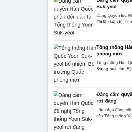
Đảng cầm quyề
Suk-yeol
Đảng Quyền lực Nh
đối lập luận tội T
Tổng thống Hà
phòng mới
Tổng thống Hàn Qu
Byung-huk, làm Bộ
Đảng cầm quyề
rời đảng
Lãnh đạo đảng cầ
cầu Tổng thống Yoo