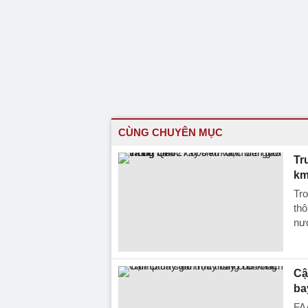
CÙNG CHUYÊN MỤC
Tr
km
Tro
thô
nư
Cậ
ba
FAA