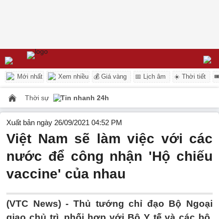
Mới nhất
Xem nhiều
💰 Giá vàng
📅 Lịch âm
☀️ Thời tiết

Thời sự
Tin nhanh 24h
Xuất bản ngày 26/09/2021 04:52 PM
Việt Nam sẽ làm việc với các
nước để công nhận 'Hộ chiếu
vaccine' của nhau
(VTC News) -
Thủ tướng chỉ đạo Bộ Ngoại
giao chủ trì, phối hợp với Bộ Y tế và các bộ,