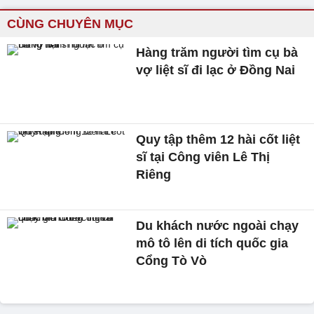
CÙNG CHUYÊN MỤC
Hàng trăm người tìm cụ bà
vợ liệt sĩ đi lạc ở Đồng Nai
Quy tập thêm 12 hài cốt liệt
sĩ tại Công viên Lê Thị
Riêng
Du khách nước ngoài chạy
mô tô lên di tích quốc gia
Cổng Tò Vò