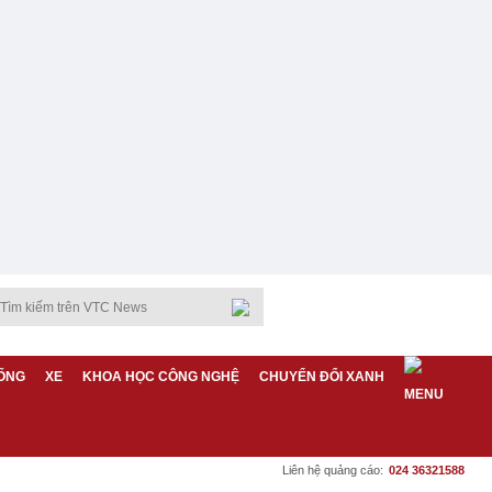
ỐNG
XE
KHOA HỌC CÔNG NGHỆ
CHUYỂN ĐỔI XANH
Liên hệ quảng cáo:
024 36321588