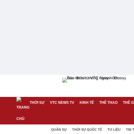
THỜI SỰ
VTC NEWS TV
KINH TẾ
THỂ THAO
THẾ G
QUÂN SỰ
THỜI SỰ QUỐC TẾ
TƯ LIỆU
TIN 