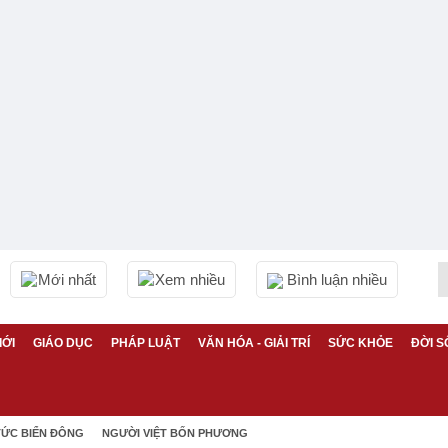
Mới nhất
Xem nhiều
Bình luận nhiều
IỚI
GIÁO DỤC
PHÁP LUẬT
VĂN HÓA - GIẢI TRÍ
SỨC KHỎE
ĐỜI S
TỨC BIỂN ĐÔNG
NGƯỜI VIỆT BỐN PHƯƠNG