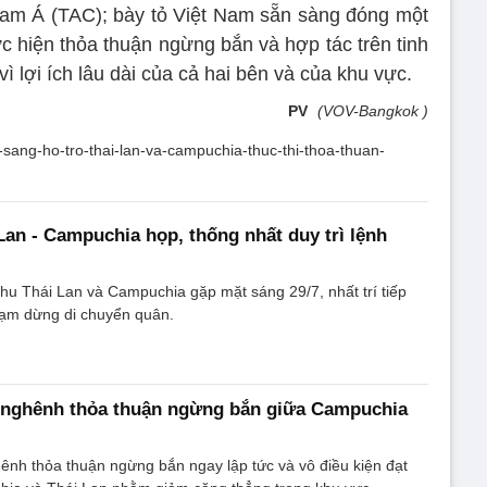
am Á (TAC); bày tỏ Việt Nam sẵn sàng đóng một
ực hiện thỏa thuận ngừng bắn và hợp tác trên tinh
ì lợi ích lâu dài của cả hai bên và của khu vực.
PV
(VOV-Bangkok )
an-sang-ho-tro-thai-lan-va-campuchia-thuc-thi-thoa-thuan-
Lan - Campuchia họp, thống nhất duy trì lệnh
hu Thái Lan và Campuchia gặp mặt sáng 29/7, nhất trí tiếp
tạm dừng di chuyển quân.
 nghênh thỏa thuận ngừng bắn giữa Campuchia
nh thỏa thuận ngừng bắn ngay lập tức và vô điều kiện đạt