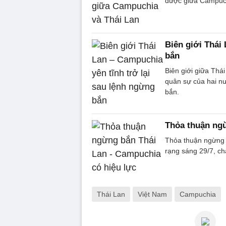
được giữa Campuch
Biên giới Thái
bắn
Biên giới giữa Thái
quân sự của hai nư
bắn.
Thỏa thuận ngừ
Thỏa thuận ngừng 
rạng sáng 29/7, ch
Thái Lan
Việt Nam
Campuchia