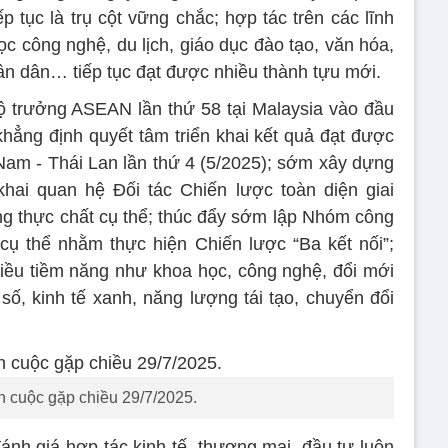
p tục là trụ cột vững chắc; hợp tác trên các lĩnh
c công nghệ, du lịch, giáo dục đào tạo, văn hóa,
hân dân… tiếp tục đạt được nhiều thành tựu mới.
Bộ trưởng ASEAN lần thứ 58 tại Malaysia vào đầu
khẳng định quyết tâm triển khai kết quả đạt được
 Nam - Thái Lan lần thứ 4 (5/2025); sớm xây dựng
hai quan hệ Đối tác Chiến lược toàn diện giai
ng thực chất cụ thể; thúc đẩy sớm lập Nhóm công
cụ thể nhằm thực hiện Chiến lược “Ba kết nối”;
nhiều tiềm năng như khoa học, công nghệ, đổi mới
 số, kinh tế xanh, năng lượng tái tạo, chuyển đổi
 cuộc gặp chiều 29/7/2025.
ánh giá hợp tác kinh tế, thương mại, đầu tư luôn