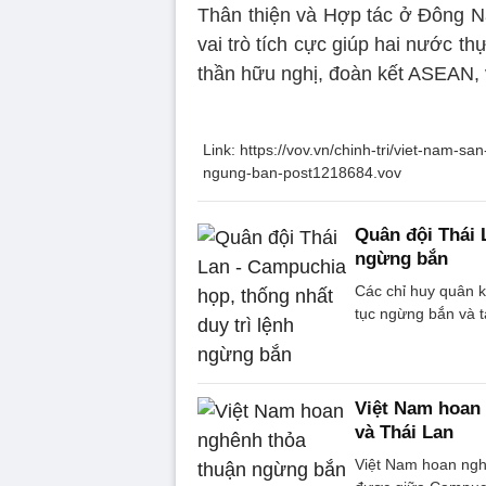
Thân thiện và Hợp tác ở Đông N
vai trò tích cực giúp hai nước th
thần hữu nghị, đoàn kết ASEAN, v
Link: https://vov.vn/chinh-tri/viet-nam-s
ngung-ban-post1218684.vov
Quân đội Thái 
ngừng bắn
Các chỉ huy quân k
tục ngừng bắn và 
Việt Nam hoan
và Thái Lan
Việt Nam hoan nghê