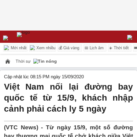
Mới nhất
Xem nhiều
💰 Giá vàng
📅 Lịch âm
☀️ Thời tiết

Thời sự
Tin nóng
Cập nhật lúc 08:15 PM ngày 15/09/2020
Việt Nam nối lại đường bay
quốc tế từ 15/9, khách nhập
cảnh phải cách ly 5 ngày
(VTC News) -
Từ ngày 15/9, một số đường
bay thương mại quốc tế chở khách giữa Việt