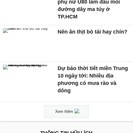
phụ nữ U80 làm đầu mối
đường dây ma túy ở
TP.HCM
Nên ăn thịt bò tái hay chín?
Dự báo thời tiết miền Trung
10 ngày tới: Nhiều địa
phương có mưa rào và
dông
Xem thêm