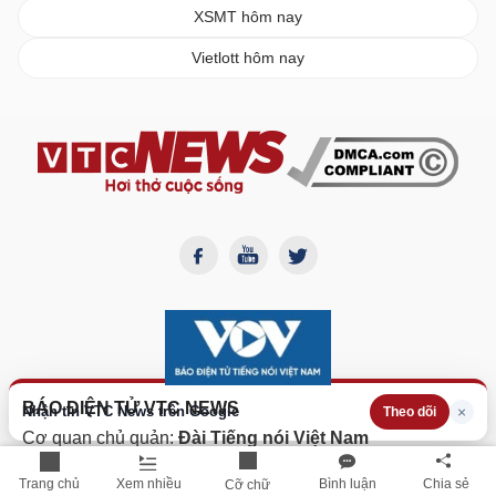
XSMT hôm nay
Vietlott hôm nay
BÁO ĐIỆN TỬ VTC NEWS
Nhận tin VTC News trên Google
×
Theo dõi
Cơ quan chủ quản:
Đài Tiếng nói Việt Nam
Giấy phép Báo điện tử số
382/GP-BTTTT
do Bộ Thông
Trang chủ
Xem nhiều
Bình luận
Chia sẻ
tin Truyền thông cấp lại ngày 12/10/2023.
Cỡ chữ