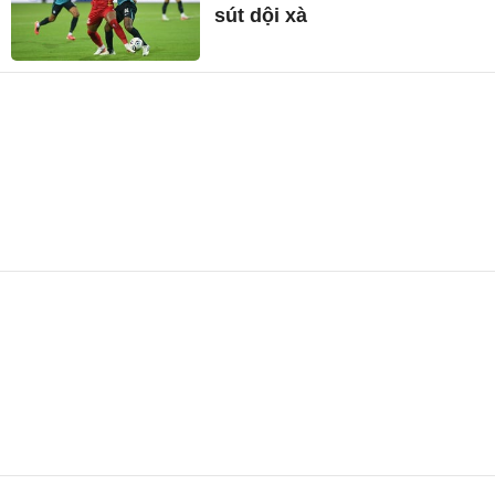
sút dội xà