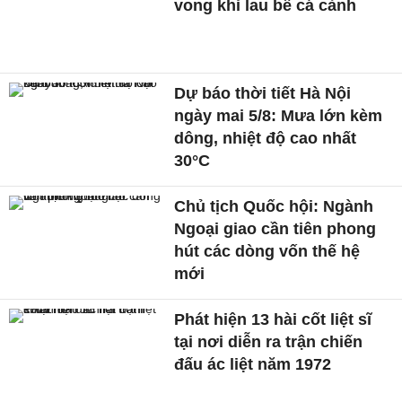
vong khi lau bể cá cảnh
Dự báo thời tiết Hà Nội
ngày mai 5/8: Mưa lớn kèm
dông, nhiệt độ cao nhất
30°C
Chủ tịch Quốc hội: Ngành
Ngoại giao cần tiên phong
hút các dòng vốn thế hệ
mới
Phát hiện 13 hài cốt liệt sĩ
tại nơi diễn ra trận chiến
đấu ác liệt năm 1972