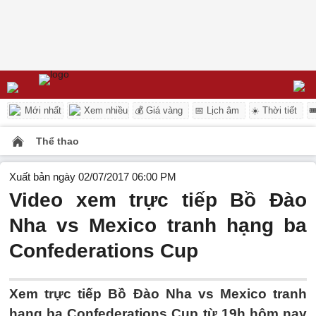
Mới nhất
Xem nhiều
💰 Giá vàng
📅 Lịch âm
☀️ Thời tiết

Thể thao
Xuất bản ngày 02/07/2017 06:00 PM
Video xem trực tiếp Bồ Đào
Nha vs Mexico tranh hạng ba
Confederations Cup
Xem trực tiếp Bồ Đào Nha vs Mexico tranh
hạng ba Confederations Cup từ 19h hôm nay