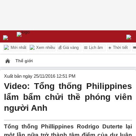
Mới nhất
Xem nhiều
💰 Giá vàng
📅 Lịch âm
☀️ Thời tiết

Thế giới
Xuất bản ngày 25/11/2016 12:51 PM
Video: Tổng thống Philippines
lẩm bẩm chửi thề phóng viên
người Anh
Tổng thống Phillippines Rodrigo Duterte lại
một lần nữa trở thành tâm điểm của dư luận