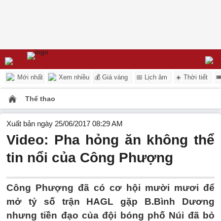
Mới nhất
Xem nhiều
💰 Giá vàng
📅 Lịch âm
☀️ Thời tiết

Thể thao
Xuất bản ngày 25/06/2017 08:29 AM
Video: Pha hỏng ăn không thể
tin nổi của Công Phượng
Công Phượng đã có cơ hội mười mươi để
mở tỷ số trận HAGL gặp B.Bình Dương
nhưng tiền đạo của đội bóng phố Núi đã bỏ