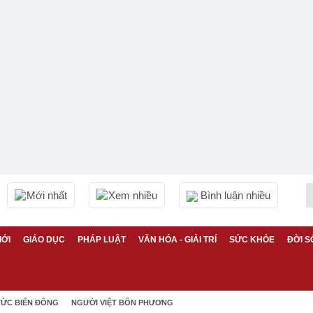
Mới nhất
Xem nhiều
Bình luận nhiều
IỚI
GIÁO DỤC
PHÁP LUẬT
VĂN HÓA - GIẢI TRÍ
SỨC KHỎE
ĐỜI S
TỨC BIỂN ĐÔNG
NGƯỜI VIỆT BỐN PHƯƠNG