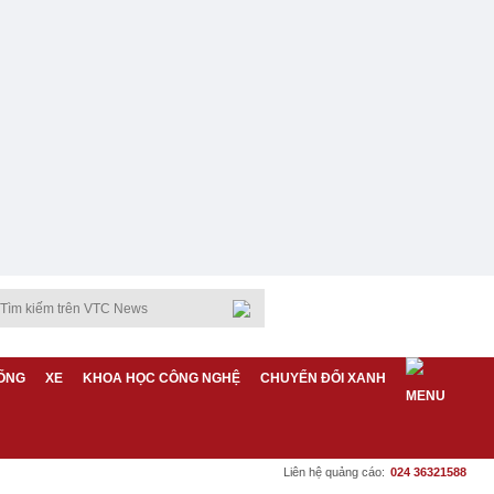
ỐNG
XE
KHOA HỌC CÔNG NGHỆ
CHUYỂN ĐỔI XANH
Liên hệ quảng cáo:
024 36321588