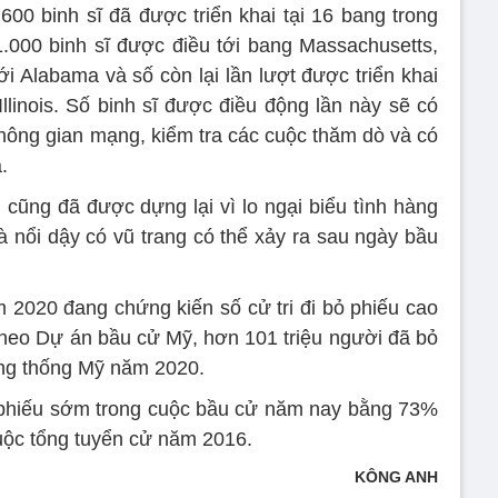
.600 binh sĩ đã được triển khai tại 16 bang trong
.000 binh sĩ được điều tới bang Massachusetts,
ới Alabama và số còn lại lần lượt được triển khai
Illinois. Số binh sĩ được điều động lần này sẽ có
không gian mạng, kiểm tra các cuộc thăm dò và có
.
ũng đã được dựng lại vì lo ngại biểu tình hàng
là nổi dậy có vũ trang có thể xảy ra sau ngày bầu
ăm 2020 đang chứng kiến số cử tri đi bỏ phiếu cao
heo Dự án bầu cử Mỹ, hơn 101 triệu người đã bỏ
ng thống Mỹ năm 2020.
ỏ phiếu sớm trong cuộc bầu cử năm nay bằng 73%
uộc tổng tuyển cử năm 2016.
KÔNG ANH