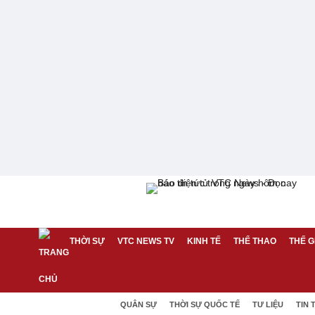
THỜI SỰ
VTC NEWS TV
KINH TẾ
THỂ THAO
THẾ G
QUÂN SỰ
THỜI SỰ QUỐC TẾ
TƯ LIỆU
TIN 