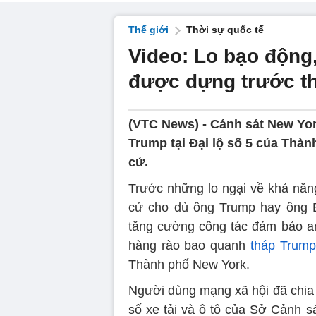
Thế giới
Thời sự quốc tế
Video: Lo bạo động, 
được dựng trước t
(VTC News) -
Cánh sát New York 
Trump tại Đại lộ số 5 của Thành
cử.
Trước những lo ngại về khả năng 
cử cho dù ông Trump hay ông Bid
tăng cường công tác đảm bảo a
hàng rào bao quanh
tháp Trump
Thành phố New York.
Người dùng mạng xã hội đã chia s
số xe tải và ô tô của Sở Cảnh 