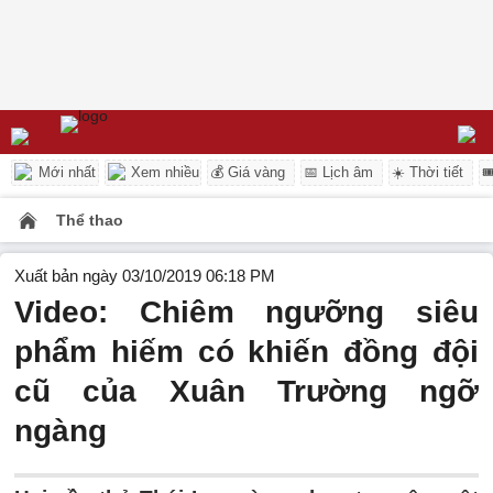
Mới nhất
Xem nhiều
💰 Giá vàng
📅 Lịch âm
☀️ Thời tiết

Thể thao
Xuất bản ngày 03/10/2019 06:18 PM
Video: Chiêm ngưỡng siêu
phẩm hiếm có khiến đồng đội
cũ của Xuân Trường ngỡ
ngàng