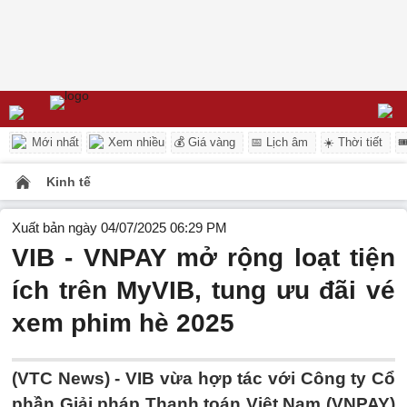
Mới nhất
Xem nhiều
💰 Giá vàng
📅 Lịch âm
☀️ Thời tiết

Kinh tế
Xuất bản ngày 04/07/2025 06:29 PM
VIB - VNPAY mở rộng loạt tiện
ích trên MyVIB, tung ưu đãi vé
xem phim hè 2025
(VTC News) -
VIB vừa hợp tác với Công ty Cổ
phần Giải pháp Thanh toán Việt Nam (VNPAY)