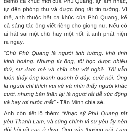
demo ca khúc mới của Phú Quang, tự làm nhạc,
tự đến phòng thu và được ông rất tin tưởng. Vì
thế, anh thuộc hết ca khúc của Phú Quang, kể
cả sáng tác ông viết riêng cho giọng nữ. Nếu có
ai hát sai một chữ hay một nốt là anh phát hiện
ra ngay.
“Chú Phú Quang là người tinh tường, khó tính
kinh hoàng. Nhưng từ ông, tôi học được nhiều
thứ, sự đam mê và chỉn chu với nghề. Tôi vẫn
luôn thấy ông loanh quanh ở đây, cười nói. Ông
là người chỉ thích vui vẻ và nhìn thấy người khác
cười, nhưng bản thân lại là người rất dễ xúc động
và hay rơi nước mắt”
- Tấn Minh chia sẻ.
Anh còn tiết lộ thêm:
“Nhạc sỹ Phú Quang rất
yêu Thanh Lam, và cũng chính vì sự yêu ấy nên
đòi hỏi rất cao ở diva. Ông vẫn thường nói, Lam