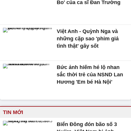
Bo' của ca sĩ Đan Trường
Việt Anh - Quỳnh Nga và
những cặp sao 'phim giả
tình thật' gây sốt
Bức ảnh hiếm hé lộ nhan
sắc thời trẻ của NSND Lan
Hương 'Em bé Hà Nội'
TIN MỚI
Biển Đông đón bão số 3