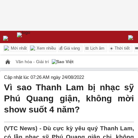
Mới nhất
Xem nhiều
💰 Giá vàng
📅 Lịch âm
☀️ Thời tiết

Văn hóa - Giải trí
Sao Việt
Cập nhật lúc 07:26 AM ngày 24/08/2022
Vì sao Thanh Lam bị nhạc sỹ
Phú Quang giận, không mời
show suốt 4 năm?
(VTC News) -
Dù cực kỳ yêu quý Thanh Lam,
có lần nhạc sỹ Phú Quang giận chị, không