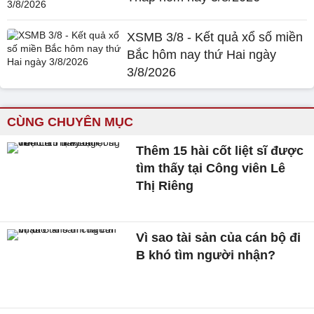
XSMB 3/8 - Kết quả xổ số miền
Bắc hôm nay thứ Hai ngày
3/8/2026
CÙNG CHUYÊN MỤC
Thêm 15 hài cốt liệt sĩ được
tìm thấy tại Công viên Lê
Thị Riêng
Vì sao tài sản của cán bộ đi
B khó tìm người nhận?