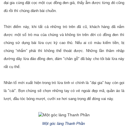
đại gia cùng đặt cọc một cục đồng đen giả, thấy ẵm được từng đó cũng
đủ rồi thì chúng đánh bài chuồn.
Thời điểm này, khi tất cả những trò trên đã cũ, khách hàng đã nắm
được một số trò ma của chúng và không tin trên đời có đồng đen thì
chúng sử dụng bài lừa cực kỳ cao thủ. Nếu ai có máu kiếm tiền, bị
chúng “nhắm” phải thì không thể thoát được. Những lần thâm nhập
đường dây lừa đảo đồng đen, đám "chân gỗ" đã bày cho tôi bài lừa này
rất cụ thể.
Nhân tố mới xuất hiện trong trò lừa tinh vi chính là "đại gia" hay còn gọi
là "cái". Bọn chúng sẽ chọn những tay có vẻ ngoài đẹp mã, quần áo là
lượt, đầu tóc bóng mượt, cưỡi xe hơi sang trọng để đóng vai này.
Một góc làng Thanh Phần