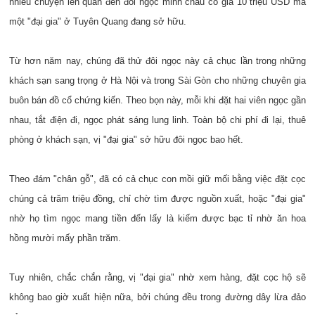
nhiều chuyện lên quan đến đôi ngọc minh châu có giá 10 triệu USD mà
một "đại gia" ở Tuyên Quang đang sở hữu.
Từ hơn năm nay, chúng đã thử đôi ngọc này cả chục lần trong những
khách sạn sang trọng ở Hà Nội và trong Sài Gòn cho những chuyên gia
buôn bán đồ cổ chứng kiến. Theo bọn này, mỗi khi đặt hai viên ngọc gần
nhau, tắt điện đi, ngọc phát sáng lung linh. Toàn bộ chi phí đi lại, thuê
phòng ở khách sạn, vị "đại gia" sở hữu đôi ngọc bao hết.
Theo đám "chân gỗ", đã có cả chục con mồi giữ mối bằng việc đặt cọc
chúng cả trăm triệu đồng, chỉ chờ tìm được nguồn xuất, hoặc "đại gia"
nhờ họ tìm ngọc mang tiền đến lấy là kiếm được bạc tỉ nhờ ăn hoa
hồng mười mấy phần trăm.
Tuy nhiên, chắc chắn rằng, vị "đại gia" nhờ xem hàng, đặt cọc hộ sẽ
không bao giờ xuất hiện nữa, bởi chúng đều trong đường dây lừa đảo