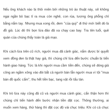
Nếu ông khách nào bị thôi miên bởi những trò ảo thuật này, sẽ không
ngại ngần bỏ bạc tỉ ra mua còn nghê, con rùa, tượng ông phỗng chỉ
bằng nắm tay. Nhưng mua xong rồi, đem "của quý" đi thử mới biết đó là
đồ giả. Lúc đó thì bọn lừa đảo đã xa chạy cao bay. Tra tên tuổi, quê
quán của chúng thấy toàn là giả mạo.
Khi cách lừa trên cũ rích, người mua đã cảnh giác, nắm được bí quyết
xem đồng đen là thật hay giả, thì chúng chỉ lừa đến bước chuẩn bị tiến
hành giao hàng. Tức là khi người mua cầm tiền đến, chúng sẽ đóng giả
công an ngầm xông vào đòi bắt cả người bán lẫn người mua vì tội "mua
bán đồ quốc cấm", thu hết tiền bạc, tang vật rồi tẩu tán.
Khi trò lừa này cũng đã cũ và người mua cảnh giác, cẩn thận hơn thì
chúng chỉ tiến hành đến bước nhận tiền đặt cọc. Thông thường, ai
muốn xem hàng, thử hàng thì đặt cọc độ vài chục triệu. Khi có cả chục