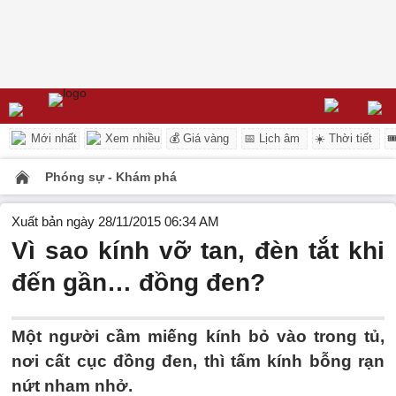
Mới nhất
Xem nhiều
💰 Giá vàng
📅 Lịch âm
☀️ Thời tiết

Phóng sự - Khám phá
Xuất bản ngày 28/11/2015 06:34 AM
Vì sao kính vỡ tan, đèn tắt khi
đến gần… đồng đen?
Một người cầm miếng kính bỏ vào trong tủ,
nơi cất cục đồng đen, thì tấm kính bỗng rạn
nứt nham nhở.