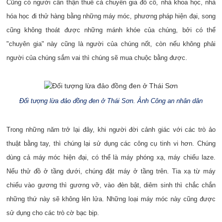
Cũng có người cẩn thận thuê cả chuyên gia đồ cổ, nhà khoa học, nhà
hóa học đi thử hàng bằng những máy móc, phương pháp hiện đại, song
cũng không thoát được những mánh khóe của chúng, bởi có thể
"chuyên gia" này cũng là người của chúng nốt, còn nếu không phải
người của chúng sắm vai thì chúng sẽ mua chuộc bằng được.
Đối tượng lừa đảo đồng đen ở Thái Sơn. Ảnh Công an nhân dân
Trong những năm trở lại đây, khi người đời cảnh giác với các trò ảo
thuật bằng tay, thì chúng lại sử dụng các công cụ tinh vi hơn. Chúng
dùng cả máy móc hiện đại, có thể là máy phóng xạ, máy chiếu laze.
Nếu thử đồ ở tầng dưới, chúng đặt máy ở tầng trên. Tia xạ từ máy
chiếu vào gương thì gương vỡ, vào đèn bật, diêm sinh thì chắc chắn
những thứ này sẽ không lên lửa. Những loại máy móc này cũng được
sử dụng cho các trò cờ bạc bịp.