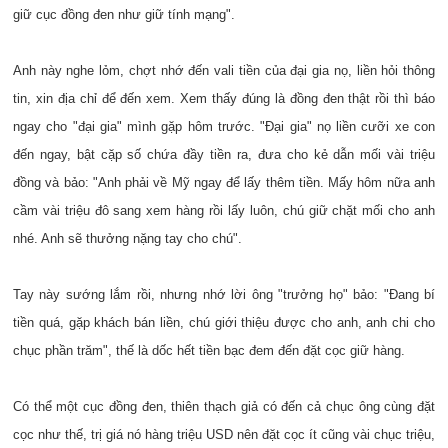
giữ cục đồng đen như giữ tính mạng".
Anh này nghe lỏm, chợt nhớ đến vali tiền của đại gia nọ, liền hỏi thông
tin, xin địa chỉ để đến xem. Xem thấy đúng là đồng đen thật rồi thì báo
ngay cho "đại gia" mình gặp hôm trước. "Đại gia" nọ liền cưỡi xe con
đến ngay, bật cặp số chứa đầy tiền ra, đưa cho kẻ dẫn mối vài triệu
đồng và bảo: "Anh phải về Mỹ ngay để lấy thêm tiền. Mấy hôm nữa anh
cầm vài triệu đô sang xem hàng rồi lấy luôn, chú giữ chặt mối cho anh
nhé. Anh sẽ thưởng nặng tay cho chú".
Tay này sướng lắm rồi, nhưng nhớ lời ông "trưởng họ" bảo: "Đang bí
tiền quá, gặp khách bán liền, chú giới thiệu được cho anh, anh chi cho
chục phần trăm", thế là dốc hết tiền bạc đem đến đặt cọc giữ hàng.
Có thể một cục đồng đen, thiên thạch giả có đến cả chục ông cùng đặt
cọc như thế, trị giá nó hàng triệu USD nên đặt cọc ít cũng vài chục triệu,