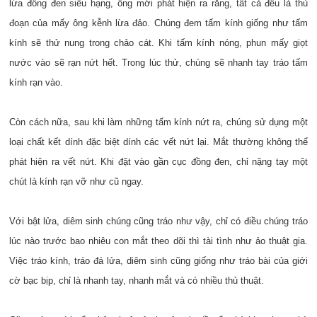
lừa đồng đen siêu hạng, ông mới phát hiện ra rằng, tất cả đều là thủ
đoạn của mấy ông kễnh lừa đảo. Chúng đem tấm kính giống như tấm
kính sẽ thử nung trong chảo cát. Khi tấm kính nóng, phun mấy giọt
nước vào sẽ rạn nứt hết. Trong lúc thử, chúng sẽ nhanh tay tráo tấm
kính rạn vào.
Còn cách nữa, sau khi làm những tấm kính nứt ra, chúng sử dụng một
loại chất kết dính đặc biệt dính các vết nứt lại. Mắt thường không thể
phát hiện ra vết nứt. Khi đặt vào gần cục đồng đen, chỉ nặng tay một
chút là kính rạn vỡ như cũ ngay.
Với bật lửa, diêm sinh chúng cũng tráo như vậy, chỉ có điều chúng tráo
lúc nào trước bao nhiêu con mắt theo dõi thì tài tình như ảo thuật gia.
Việc tráo kính, tráo đá lửa, diêm sinh cũng giống như tráo bài của giới
cờ bạc bịp, chỉ là nhanh tay, nhanh mắt và có nhiều thủ thuật.