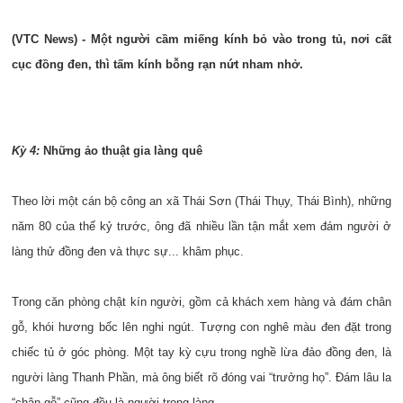
(VTC News) - Một người cầm miếng kính bỏ vào trong tủ, nơi cất
cục đồng đen, thì tấm kính bỗng rạn nứt nham nhở.
Kỳ 4:
Những ảo thuật gia làng quê
Theo lời một cán bộ công an xã Thái Sơn (Thái Thụy, Thái Bình), những
năm 80 của thế kỷ trước, ông đã nhiều lần tận mắt xem đám người ở
làng thử đồng đen và thực sự... khâm phục.
Trong căn phòng chật kín người, gồm cả khách xem hàng và đám chân
gỗ, khói hương bốc lên nghi ngút. Tượng con nghê màu đen đặt trong
chiếc tủ ở góc phòng. Một tay kỳ cựu trong nghề lừa đảo đồng đen, là
người làng Thanh Phần, mà ông biết rõ đóng vai “trưởng họ”. Đám lâu la
“chân gỗ” cũng đều là người trong làng.