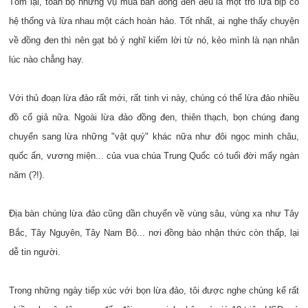
Tóm lại, toàn bộ những vụ mua bán đồng đen đều là một trò lừa bịp có
hệ thống và lừa nhau một cách hoàn hảo. Tốt nhất, ai nghe thấy chuyện
về đồng đen thì nên gạt bỏ ý nghĩ kiếm lời từ nó, kẻo mình là nạn nhân
lúc nào chẳng hay.
Với thủ đoạn lừa đảo rất mới, rất tinh vi này, chúng có thể lừa đảo nhiều
đồ cổ giả nữa. Ngoài lừa đảo đồng đen, thiên thạch, bọn chúng đang
chuyển sang lừa những "vật quý" khác nữa như đôi ngọc minh châu,
quốc ấn, vương miện... của vua chúa Trung Quốc có tuổi đời mấy ngàn
năm (?!).
Địa bàn chúng lừa đảo cũng dần chuyển về vùng sâu, vùng xa như Tây
Bắc, Tây Nguyên, Tây Nam Bộ... nơi đồng bào nhận thức còn thấp, lại
dễ tin người.
Trong những ngày tiếp xúc với bọn lừa đảo, tôi được nghe chúng kể rất