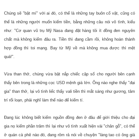
Chúng sẽ "bật mí" với ai đó, có thể là những tay buôn cổ vật, cũng có
thể là những người muốn kiếm tiền, bằng những câu nói vô tình, kiểu
như: "Cơ quan vũ trụ Mỹ Nasa đang đặt hàng tôi ít đồng đen nguyên
chất mà không kiếm đâu ra. Tiền thì đang cầm rồi, không hoàn thành
hợp đồng thì toi mạng. Bay từ Mỹ về mà không mua được thì mệt
quá!".
Vừa than thở, chúng vừa bật nắp chiếc cặp số cho người bên cạnh
thấy bên trong là những cọc USD mệnh giá lớn. Ông nào nghe thấy "đại
gia" than thở, lại vô tình liếc thấy vali tiền thì mắt sáng như gương, tâm
trí rối loạn, phải nghĩ làm thế nào để kiếm tí.
Đang lúc không biết kiếm nguồn đồng đen ở đâu để giới thiệu cho đại
gia nọ kiếm phần trăm thì lại như vô tình xuất hiện vài "chân gỗ", có thể
ở quán cà phê nào đó, đang rôm rả nói về chuyện "làng tao có ông già