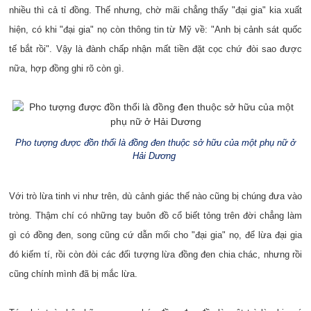
nhiều thì cả tỉ đồng. Thế nhưng, chờ mãi chẳng thấy "đại gia" kia xuất
hiện, có khi "đại gia" nọ còn thông tin từ Mỹ về: "Anh bị cảnh sát quốc
tế bắt rồi". Vậy là đành chấp nhận mất tiền đặt cọc chứ đòi sao được
nữa, hợp đồng ghi rõ còn gì.
Pho tượng được đồn thổi là đồng đen thuộc sở hữu của một phụ nữ ở
Hải Dương
Với trò lừa tinh vi như trên, dù cảnh giác thế nào cũng bị chúng đưa vào
tròng. Thậm chí có những tay buôn đồ cổ biết tỏng trên đời chẳng làm
gì có đồng đen, song cũng cứ dẫn mối cho "đại gia" nọ, để lừa đại gia
đó kiếm tí, rồi còn đòi các đối tượng lừa đồng đen chia chác, nhưng rồi
cũng chính mình đã bị mắc lừa.