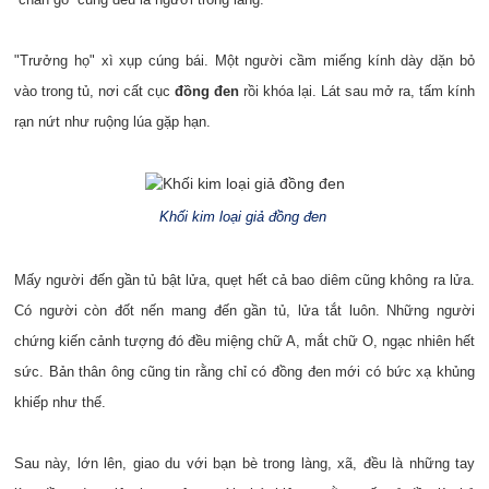
"Trưởng họ" xì xụp cúng bái. Một người cầm miếng kính dày dặn bỏ
vào trong tủ, nơi cất cục
đồng đen
rồi khóa lại. Lát sau mở ra, tấm kính
rạn nứt như ruộng lúa gặp hạn.
Khối kim loại giả đồng đen
Mấy người đến gần tủ bật lửa, quẹt hết cả bao diêm cũng không ra lửa.
Có người còn đốt nến mang đến gần tủ, lửa tắt luôn. Những người
chứng kiến cảnh tượng đó đều miệng chữ A, mắt chữ O, ngạc nhiên hết
sức. Bản thân ông cũng tin rằng chỉ có đồng đen mới có bức xạ khủng
khiếp như thế.
Sau này, lớn lên, giao du với bạn bè trong làng, xã, đều là những tay