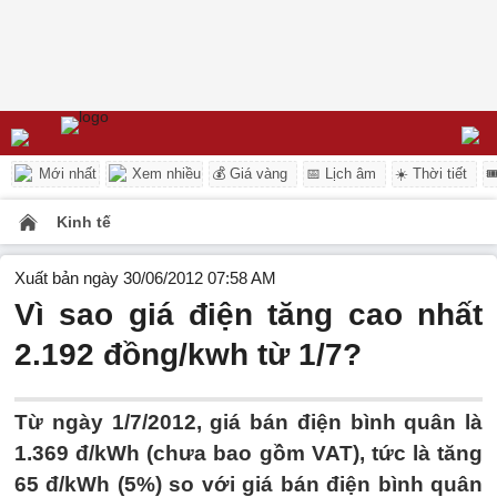
Mới nhất
Xem nhiều
💰 Giá vàng
📅 Lịch âm
☀️ Thời tiết

Kinh tế
Xuất bản ngày 30/06/2012 07:58 AM
Vì sao giá điện tăng cao nhất
2.192 đồng/kwh từ 1/7?
Từ ngày 1/7/2012, giá bán điện bình quân là
1.369 đ/kWh (chưa bao gồm VAT), tức là tăng
65 đ/kWh (5%) so với giá bán điện bình quân