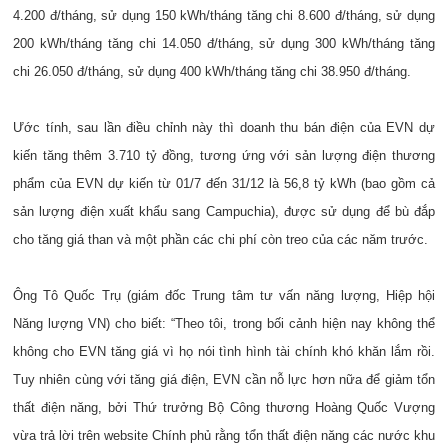
4.200 đ/tháng, sử dụng 150 kWh/tháng tăng chi 8.600 đ/tháng, sử dụng
200 kWh/tháng tăng chi 14.050 đ/tháng, sử dụng 300 kWh/tháng tăng
chi 26.050 đ/tháng, sử dụng 400 kWh/tháng tăng chi 38.950 đ/tháng.
Ước tính, sau lần điều chỉnh này thì doanh thu bán điện của EVN dự
kiến tăng thêm 3.710 tỷ đồng, tương ứng với sản lượng điện thương
phẩm của EVN dự kiến từ 01/7 đến 31/12 là 56,8 tỷ kWh (bao gồm cả
sản lượng điện xuất khẩu sang Campuchia), được sử dụng để bù đắp
cho tăng giá than và một phần các chi phí còn treo của các năm trước.
Ông Tô Quốc Trụ (giám đốc Trung tâm tư vấn năng lượng, Hiệp hội
Năng lượng VN) cho biết: “Theo tôi, trong bối cảnh hiện nay không thể
không cho EVN tăng giá vì họ nói tình hình tài chính khó khăn lắm rồi.
Tuy nhiên cùng với tăng giá điện, EVN cần nỗ lực hơn nữa để giảm tổn
thất điện năng, bởi Thứ trưởng Bộ Công thương Hoàng Quốc Vượng
vừa trả lời trên website Chính phủ rằng tổn thất điện năng các nước khu