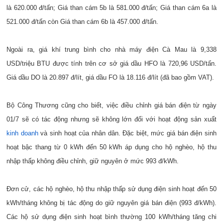
là 620.000 đ/tấn; Giá than cám 5b là 581.000 đ/tấn; Giá than cám 6a là
521.000 đ/tấn còn Giá than cám 6b là 457.000 đ/tấn.
Ngoài ra, giá khí trung bình cho nhà máy điện Cà Mau là 9,338
USD/triệu BTU được tính trên cơ sở giá dầu HFO là 720,96 USD/tấn.
Giá dầu DO là 20.897 đ/lít, giá dầu FO là 18.116 đ/lít (đã bao gồm VAT).
Bộ Công Thương cũng cho biết, việc điều chỉnh giá bán điện từ ngày
01/7 sẽ có tác động nhưng sẽ không lớn đối với hoạt động sản xuất
kinh doanh
và sinh hoạt của nhân dân. Đặc biệt, mức giá bán điện sinh
hoạt bậc thang từ 0 kWh đến 50 kWh áp dụng cho hộ nghèo, hộ thu
nhập thấp không điều chỉnh, giữ nguyên ở mức 993 đ/kWh.
Đơn cử, các hộ nghèo, hộ thu nhập thấp sử dụng điện sinh hoạt đến 50
kWh/tháng không bị tác động do giữ nguyên giá bán điện (993 đ/kWh).
Các hộ sử dụng điện sinh hoạt bình thường 100 kWh/tháng tăng chi