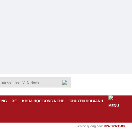
ỐNG
XE
KHOA HỌC CÔNG NGHỆ
CHUYỂN ĐỔI XANH
Liên hệ quảng cáo:
024 36321588