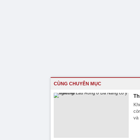
CÙNG CHUYÊN MỤC
Th
Khô
còn
và 