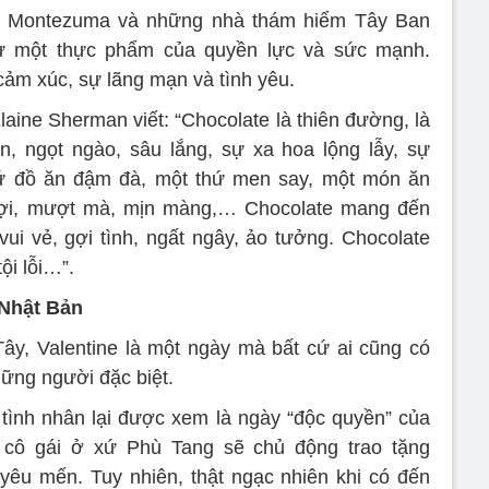
đế Montezuma và những nhà thám hiểm Tây Ban
hư một thực phẩm của quyền lực và sức mạnh.
cảm xúc, sự lãng mạn và tình yêu.
aine Sherman viết: “Chocolate là thiên đường, là
, ngọt ngào, sâu lắng, sự xa hoa lộng lẫy, sự
ứ đồ ăn đậm đà, một thứ men say, một món ăn
gợi, mượt mà, mịn màng,… Chocolate mang đến
vui vẻ, gợi tình, ngất ngây, ảo tưởng. Chocolate
ội lỗi…”.
 Nhật Bản
ây, Valentine là một ngày mà bất cứ ai cũng có
hững người đặc biệt.
ễ tình nhân lại được xem là ngày “độc quyền” của
 cô gái ở xứ Phù Tang sẽ chủ động trao tặng
yêu mến. Tuy nhiên, thật ngạc nhiên khi có đến