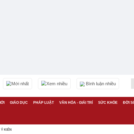
Mới nhất
Xem nhiều
Bình luận nhiều
IỚI
GIÁO DỤC
PHÁP LUẬT
VĂN HÓA - GIẢI TRÍ
SỨC KHỎE
ĐỜI S
Ý KIẾN