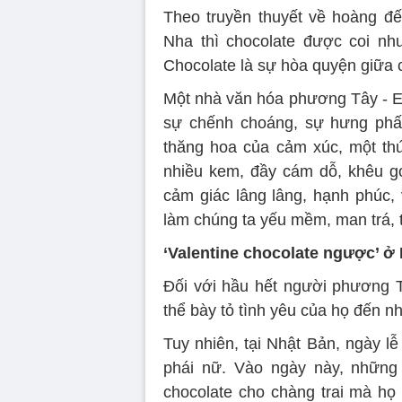
Theo truyền thuyết về hoàng 
Nha thì chocolate được coi n
Chocolate là sự hòa quyện giữa 
Một nhà văn hóa phương Tây - El
sự chếnh choáng, sự hưng phấn
thăng hoa của cảm xúc, một th
nhiều kem, đầy cám dỗ, khêu 
cảm giác lâng lâng, hạnh phúc, 
làm chúng ta yếu mềm, man trá, t
‘Valentine chocolate ngược’ ở
Đối với hầu hết người phương T
thể bày tỏ tình yêu của họ đến n
Tuy nhiên, tại Nhật Bản, ngày l
phái nữ. Vào ngày này, những
chocolate cho chàng trai mà họ 