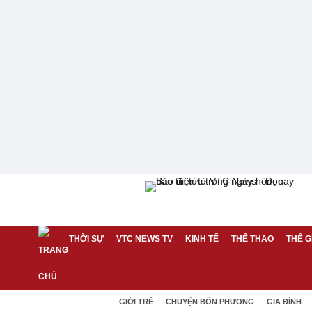
THỜI SỰ
VTC NEWS TV
KINH TẾ
THỂ THAO
THẾ G
GIỚI TRẺ
CHUYỆN BỐN PHƯƠNG
GIA ĐÌNH