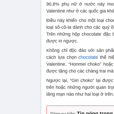
90,8% phụ nữ ở nước này mon
Valentine như ở các quốc gia khá
Điều này khiến cho một loại cho
loại sô-cô-la dành cho các quý 
Trên những hộp chocolate đặc b
được in ngược.
Không chỉ độc đáo với sản phẩ
cách lựa chọn
chocolate
thể hi
Valentine. “Honmei choko” hoặc
được tặng cho các chàng trai mà
Ngược lại, “Giri choko” lại đượ
trên hoặc những người quan trọ
lãng mạn nào như hai loại ở trên.
Tin nóng trong
Dòng sự kiện: