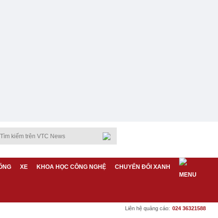
ỐNG
XE
KHOA HỌC CÔNG NGHỆ
CHUYỂN ĐỔI XANH
Liên hệ quảng cáo:
024 36321588