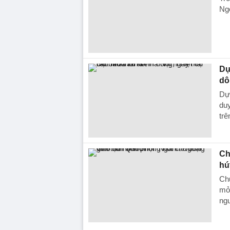
Ngọ
Dự
dô
Dự 
duy
trê
Ch
hú
Chủ
mở 
ngu