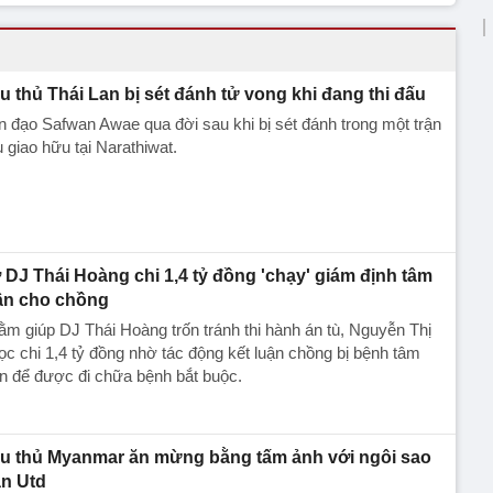
u thủ Thái Lan bị sét đánh tử vong khi đang thi đấu
n đạo Safwan Awae qua đời sau khi bị sét đánh trong một trận
 giao hữu tại Narathiwat.
 DJ Thái Hoàng chi 1,4 tỷ đồng 'chạy' giám định tâm
ần cho chồng
m giúp DJ Thái Hoàng trốn tránh thi hành án tù, Nguyễn Thị
c chi 1,4 tỷ đồng nhờ tác động kết luận chồng bị bệnh tâm
n để được đi chữa bệnh bắt buộc.
u thủ Myanmar ăn mừng bằng tấm ảnh với ngôi sao
n Utd