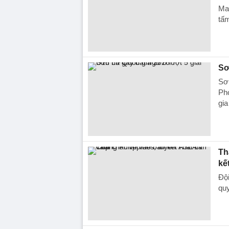
Ma
tấ
Sơ
Sơn
Ph
gia
Th
kế
Đội
qu