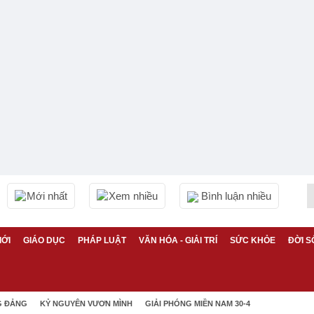
Mới nhất
Xem nhiều
Bình luận nhiều
IỚI
GIÁO DỤC
PHÁP LUẬT
VĂN HÓA - GIẢI TRÍ
SỨC KHỎE
ĐỜI S
G ĐẢNG
KỶ NGUYÊN VƯƠN MÌNH
GIẢI PHÓNG MIỀN NAM 30-4