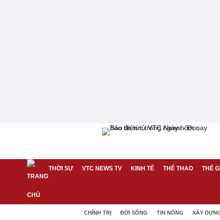
THỜI SỰ
VTC NEWS TV
KINH TẾ
THỂ THAO
THẾ G
CHÍNH TRỊ
ĐỜI SỐNG
TIN NÓNG
XÂY DỰN