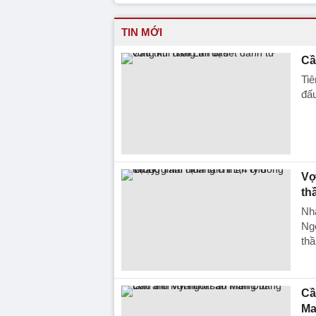
TIN MỚI
Cầ
Tiê
đấu
Vợ
th
Nhằ
Ngọ
thầ
Cầ
Ma