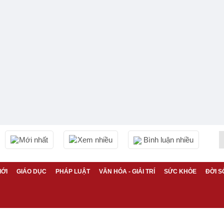
Mới nhất
Xem nhiều
Bình luận nhiều
IỚI
GIÁO DỤC
PHÁP LUẬT
VĂN HÓA - GIẢI TRÍ
SỨC KHỎE
ĐỜI S