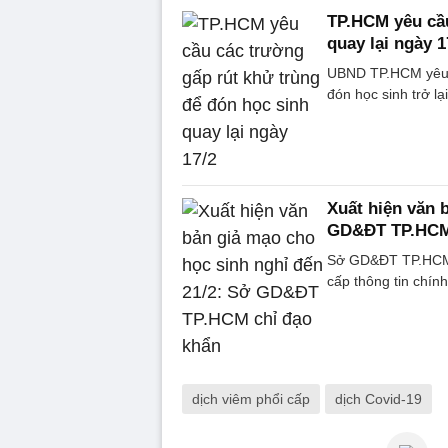
TP.HCM yêu cầu
quay lại ngày 1
UBND TP.HCM yêu c
đón học sinh trở lạ
Xuất hiện văn 
GD&ĐT TP.HCM 
Sở GD&ĐT TP.HCM đề
cấp thông tin chín
dịch viêm phổi cấp
dịch Covid-19