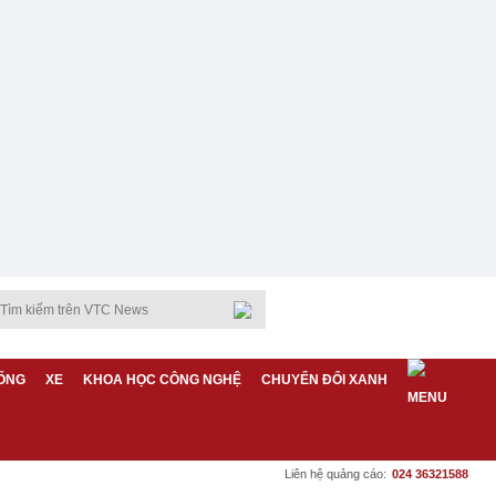
ỐNG
XE
KHOA HỌC CÔNG NGHỆ
CHUYỂN ĐỔI XANH
Liên hệ quảng cáo:
024 36321588