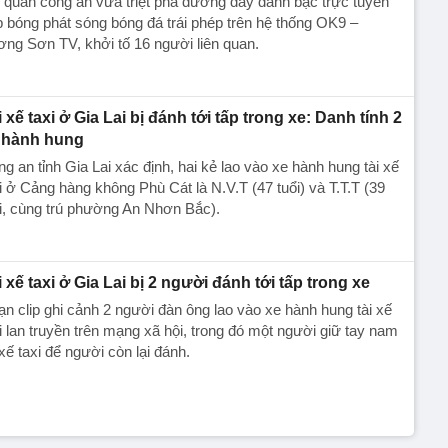
quan công an vừa triệt phá đường dây đánh bạc trực tuyến
 bóng phát sóng bóng đá trái phép trên hệ thống OK9 –
ng Sơn TV, khởi tố 16 người liên quan.
i xế taxi ở Gia Lai bị đánh tới tấp trong xe: Danh tính 2
 hành hung
g an tỉnh Gia Lai xác định, hai kẻ lao vào xe hành hung tài xế
i ở Cảng hàng không Phù Cát là N.V.T (47 tuổi) và T.T.T (39
i, cùng trú phường An Nhơn Bắc).
i xế taxi ở Gia Lai bị 2 người đánh tới tấp trong xe
n clip ghi cảnh 2 người đàn ông lao vào xe hành hung tài xế
i lan truyền trên mạng xã hội, trong đó một người giữ tay nam
i xế taxi để người còn lại đánh.