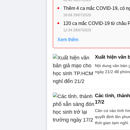
06:43 30/07/2020
Thêm 4 ca mắc COVID-19, có n
18:08 29/07/2020
120 ca mắc COVID-19 từ châu Ph
12:34 29/07/2020
Xem thêm
Xuất hiện văn 
Nội dung văn bản g
ngày 21/2 để phòn
Các tỉnh, thàn
17/2
Căn cứ vào tình hì
quyết định lên phư
thời gian tạm nghỉ.