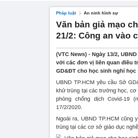
Pháp luật
An ninh hình sự
Văn bản giả mạo ch
21/2: Công an vào c
(VTC News) -
Ngày 13/2, UBND
với các đơn vị liên quan điều t
GD&ĐT cho học sinh nghỉ học đ
UBND TP.HCM yêu cầu Sở GD&ĐT 
khử trùng tại các trường học, cơ
phòng chống dịch Covid-19 (n
17/2/2020.
Ngoài ra, UBND TP.HCM cũng yê
trùng tại các cơ sở giáo dục ngh