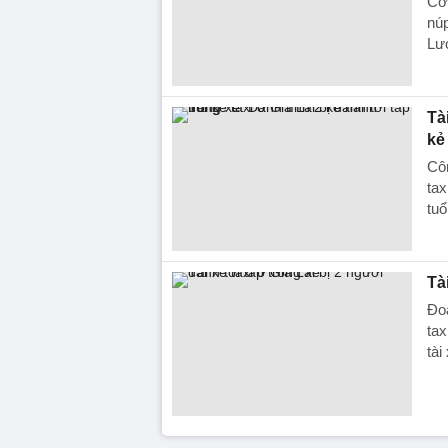
Cơ 
núp
Lươ
Tà
kẻ
Côn
tax
tuổ
Tà
Đoạ
tax
tà