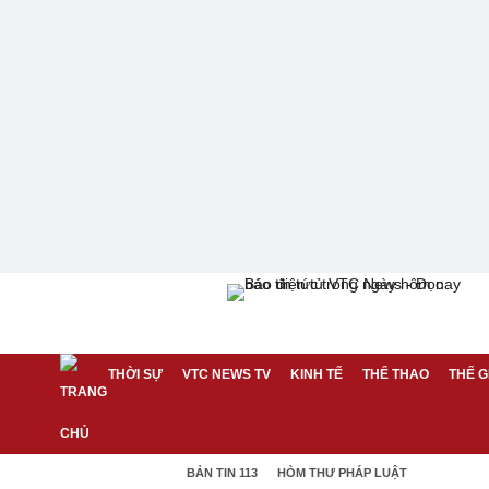
THỜI SỰ
VTC NEWS TV
KINH TẾ
THỂ THAO
THẾ G
BẢN TIN 113
HÒM THƯ PHÁP LUẬT