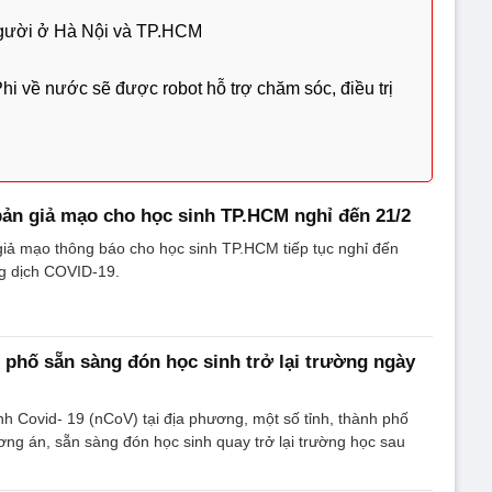
gười ở Hà Nội và TP.HCM
i về nước sẽ được robot hỗ trợ chăm sóc, điều trị
bản giả mạo cho học sinh TP.HCM nghỉ đến 21/2
iả mạo thông báo cho học sinh TP.HCM tiếp tục nghỉ đến
g dịch COVID-19.
h phố sẵn sàng đón học sinh trở lại trường ngày
nh Covid- 19 (nCoV) tại địa phương, một số tỉnh, thành phố
ơng án, sẵn sàng đón học sinh quay trở lại trường học sau