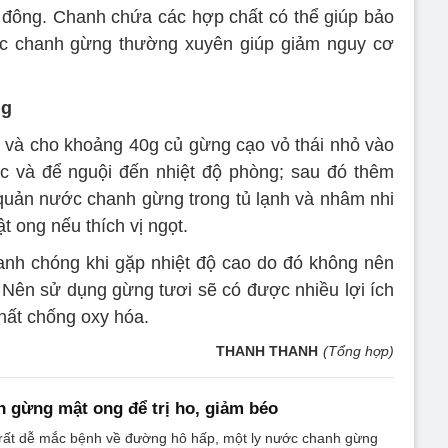
đông. Chanh chứa các hợp chất có thể giúp bảo
c chanh gừng thường xuyên giúp giảm nguy cơ
ng
ếp và cho khoảng 40g củ gừng cạo vỏ thái nhỏ vào
c và để nguội đến nhiệt độ phòng; sau đó thêm
quản nước chanh gừng trong tủ lạnh và nhâm nhi
t ong nếu thích vị ngọt.
anh chóng khi gặp nhiệt độ cao do đó không nên
Nên sử dụng gừng tươi sẽ có được nhiều lợi ích
hất chống oxy hóa.
THANH THANH
(Tổng hợp)
 gừng mật ong để trị ho, giảm béo
 rất dễ mắc bệnh về đường hô hấp, một ly nước chanh gừng