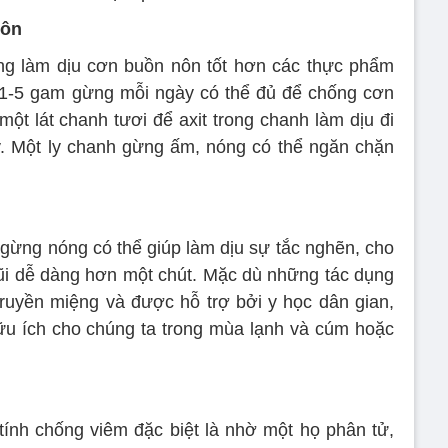
nôn
ng làm dịu cơn buồn nôn tốt hơn các thực phẩm
ụ 1-5 gam gừng mỗi ngày có thể đủ để chống cơn
ột lát chanh tươi để axit trong chanh làm dịu đi
y. Một ly chanh gừng ấm, nóng có thể ngăn chặn
 gừng nóng có thể giúp làm dịu sự tắc nghẽn, cho
ũi dễ dàng hơn một chút. Mặc dù những tác dụng
truyền miệng và được hỗ trợ bởi y học dân gian,
ữu ích cho chúng ta trong mùa lạnh và cúm hoặc
nh chống viêm đặc biệt là nhờ một họ phân tử,