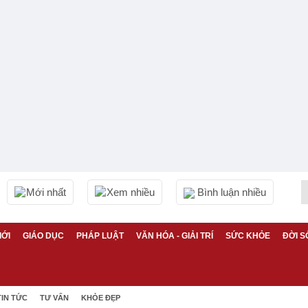
Mới nhất
Xem nhiều
Bình luận nhiều
IỚI
GIÁO DỤC
PHÁP LUẬT
VĂN HÓA - GIẢI TRÍ
SỨC KHỎE
ĐỜI S
TIN TỨC
TƯ VẤN
KHỎE ĐẸP