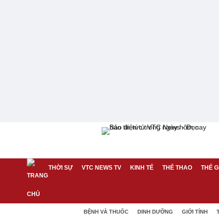
THỜI SỰ
VTC NEWS TV
KINH TẾ
THỂ THAO
THẾ G
BỆNH VÀ THUỐC
DINH DƯỠNG
GIỚI TÍNH