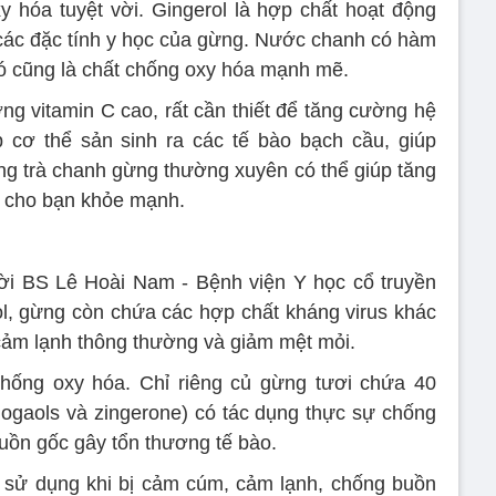
xy hóa tuyệt vời. Gingerol là hợp chất hoạt động
à các đặc tính y học của gừng. Nước chanh có hàm
ó cũng là chất chống oxy hóa mạnh mẽ.
 vitamin C cao, rất cần thiết để tăng cường hệ
p cơ thể sản sinh ra các tế bào bạch cầu, giúp
ng trà chanh gừng thường xuyên có thể giúp tăng
ữ cho bạn khỏe mạnh.
ời BS Lê Hoài Nam - Bệnh viện Y học cổ truyền
rol, gừng còn chứa các hợp chất kháng virus khác
 cảm lạnh thông thường và giảm mệt mỏi.
hống oxy hóa. Chỉ riêng củ gừng tươi chứa 40
shogaols và zingerone) có tác dụng thực sự chống
nguồn gốc gây tổn thương tế bào.
ử dụng khi bị cảm cúm, cảm lạnh, chống buồn