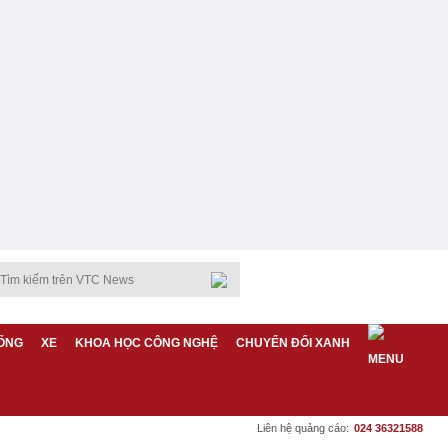
ỐNG
XE
KHOA HỌC CÔNG NGHỆ
CHUYỂN ĐỔI XANH
Liên hệ quảng cáo:
024 36321588