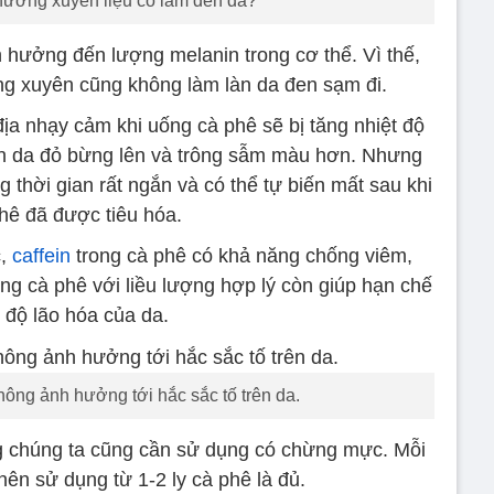
hường xuyên liệu có làm đen da?
 hưởng đến lượng melanin trong cơ thể. Vì thế,
g xuyên cũng không làm làn da đen sạm đi.
ịa nhạy cảm khi uống cà phê sẽ bị tăng nhiệt độ
làn da đỏ bừng lên và trông sẫm màu hơn. Nhưng
g thời gian rất ngắn và có thể tự biến mất sau khi
hê đã được tiêu hóa.
c,
caffein
trong cà phê có khả năng chống viêm,
g cà phê với liều lượng hợp lý còn giúp hạn chế
 độ lão hóa của da.
ông ảnh hưởng tới hắc sắc tố trên da.
g chúng ta cũng cần sử dụng có chừng mực. Mỗi
nên sử dụng từ 1-2 ly cà phê là đủ.