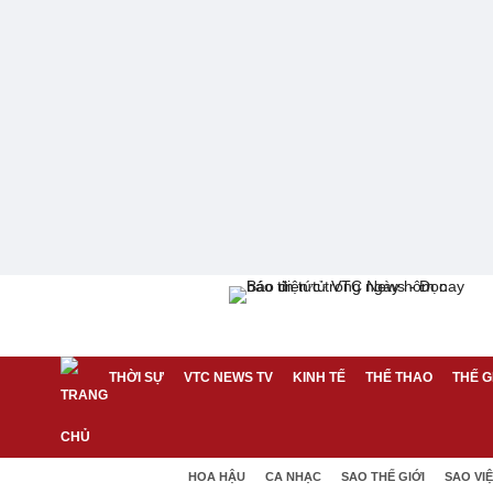
THỜI SỰ
VTC NEWS TV
KINH TẾ
THỂ THAO
THẾ G
HOA HẬU
CA NHẠC
SAO THẾ GIỚI
SAO VI