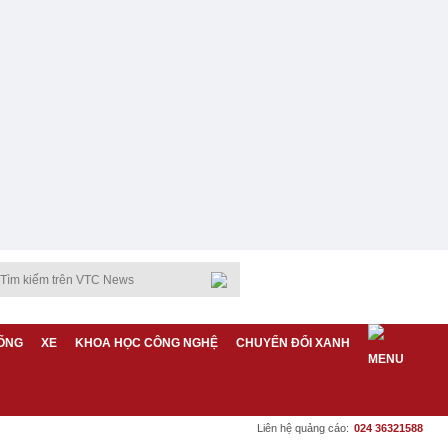
ỐNG
XE
KHOA HỌC CÔNG NGHỆ
CHUYỂN ĐỔI XANH
Liên hệ quảng cáo:
024 36321588