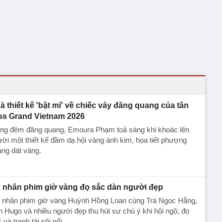
à thiết kế 'bật mí' về chiếc váy đăng quang của tân
ss Grand Vietnam 2026
ong đêm đăng quang, Emoura Phạm toả sáng khi khoác lên
ời một thiết kế đầm dạ hội vàng ánh kim, họa tiết phượng
ng dát vàng.
 nhân phim giờ vàng đọ sắc dàn người đẹp
 nhân phim giờ vàng Huỳnh Hồng Loan cùng Trà Ngọc Hằng,
 Hugo và nhiều người đẹp thu hút sự chú ý khi hội ngộ, đọ
 và tranh tài sôi nổi.