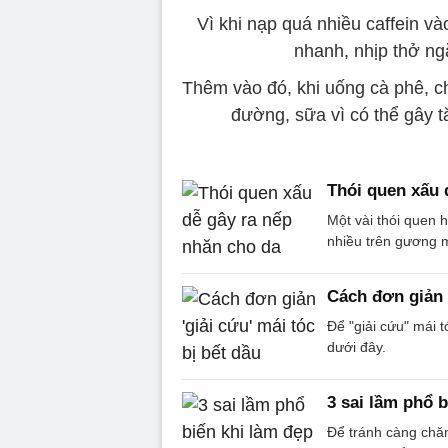
Vì khi nạp quá nhiều caffein và
nhanh, nhịp thở ngắ
Thêm vào đó, khi uống cà phê, c
đường, sữa vì có thể gây tă
Thói quen xấu 
Một vài thói quen 
nhiều trên gương 
Cách đơn giản '
Để "giải cứu" mái 
dưới đây.
3 sai lầm phổ 
Để tránh càng chăm