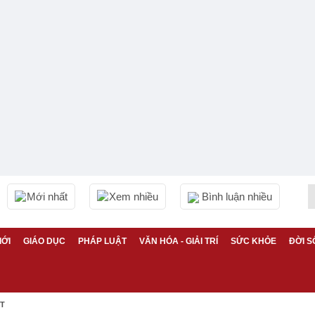
Mới nhất
Xem nhiều
Bình luận nhiều
IỚI
GIÁO DỤC
PHÁP LUẬT
VĂN HÓA - GIẢI TRÍ
SỨC KHỎE
ĐỜI S
ỆT