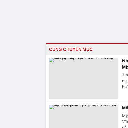
CÙNG CHUYÊN MỤC
Nh
Mi
Tr
ngư
hoà
Mỹ
Mỹ
Vân
sắc