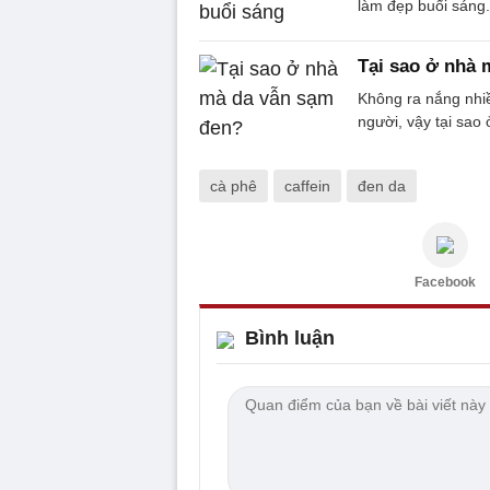
làm đẹp buổi sáng.
Tại sao ở nhà 
Không ra nắng nhiề
người, vậy tại sa
cà phê
caffein
đen da
Facebook
Bình luận