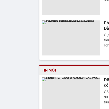
Ph
Đà
Cự
tra
lịc
TIN MỚI
Đi
cô
Côn
dù 
tr