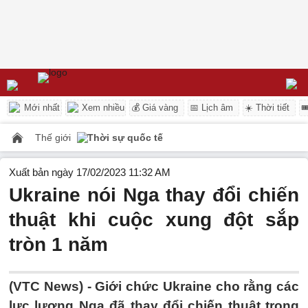
Mới nhất
Xem nhiều
💰 Giá vàng
📅 Lịch âm
☀️ Thời tiết

Thế giới
Thời sự quốc tế
Xuất bản ngày 17/02/2023 11:32 AM
Ukraine nói Nga thay đổi chiến
thuật khi cuộc xung đột sắp
tròn 1 năm
(VTC News) -
Giới chức Ukraine cho rằng các
lực lượng Nga đã thay đổi chiến thuật trong