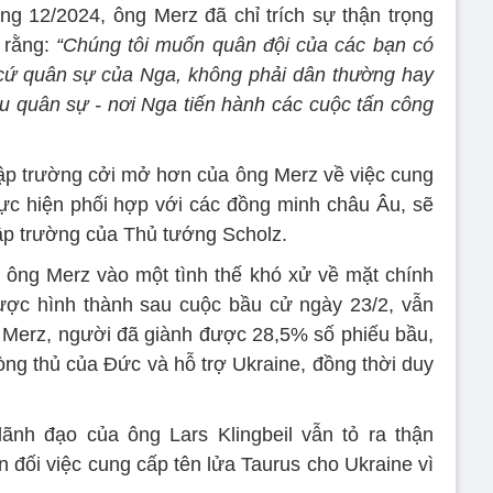
g 12/2024, ông Merz đã chỉ trích sự thận trọng
 rằng:
“Chúng tôi muốn quân đội của các bạn có
cứ quân sự của Nga, không phải dân thường hay
êu quân sự - nơi Nga tiến hành các cuộc tấn công
p trường cởi mở hơn của ông Merz về việc cung
ực hiện phối hợp với các đồng minh châu Âu, sẽ
 lập trường của Thủ tướng Scholz.
 ông Merz vào một tình thế khó xử về mặt chính
ược hình thành sau cuộc bầu cử ngày 23/2, vẫn
g Merz, người đã giành được 28,5% số phiếu bầu,
ng thủ của Đức và hỗ trợ Ukraine, đồng thời duy
ãnh đạo của ông Lars Klingbeil vẫn tỏ ra thận
 đối việc cung cấp tên lửa Taurus cho Ukraine vì