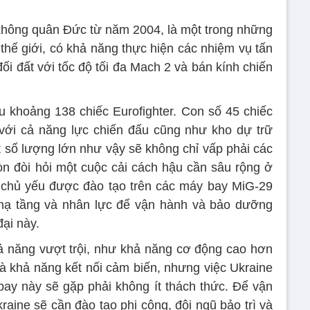
không quân Đức từ năm 2004, là một trong những
 thế giới, có khả năng thực hiện các nhiệm vụ tấn
i đất với tốc độ tối đa Mach 2 và bán kính chiến
 khoảng 138 chiếc Eurofighter. Con số 45 chiếc
với cả năng lực chiến đấu cũng như kho dự trữ
số lượng lớn như vậy sẽ không chỉ vấp phải các
òn đòi hỏi một cuộc cải cách hậu cần sâu rộng ở
 chủ yếu được đào tạo trên các máy bay MiG-29
u hạ tầng và nhân lực để vận hành và bảo dưỡng
đại này.
ả năng vượt trội, như khả năng cơ động cao hơn
 khả năng kết nối cảm biến, nhưng việc Ukraine
ay này sẽ gặp phải không ít thách thức. Để vận
raine sẽ cần đào tạo phi công, đội ngũ bảo trì và