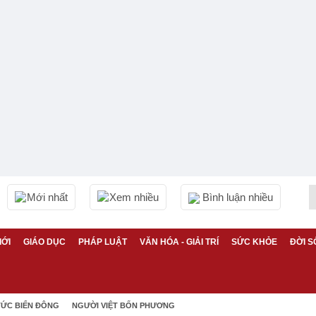
Mới nhất
Xem nhiều
Bình luận nhiều
IỚI
GIÁO DỤC
PHÁP LUẬT
VĂN HÓA - GIẢI TRÍ
SỨC KHỎE
ĐỜI S
TỨC BIỂN ĐÔNG
NGƯỜI VIỆT BỐN PHƯƠNG