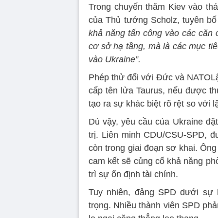
Trong chuyến thăm Kiev vào thán
của Thủ tướng Scholz, tuyên bố
khả năng tấn công vào các căn 
cơ sở hạ tầng, mà là các mục ti
vào Ukraine”.
Phép thử đối với Đức và NATOLậ
cấp tên lửa Taurus, nếu được th
tạo ra sự khác biệt rõ rệt so với
Dù vậy, yêu cầu của Ukraine đặt
trị. Liên minh CDU/CSU-SPD, đ
còn trong giai đoạn sơ khai. Ôn
cam kết sẽ củng cố khả năng phò
trì sự ổn định tài chính.
Tuy nhiên, đảng SPD dưới sự l
trọng. Nhiều thành viên SPD phản