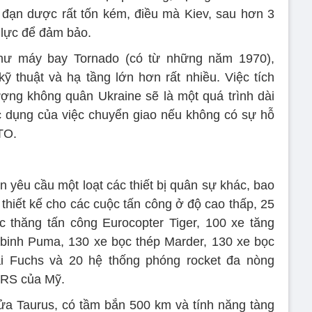
 đạn dược rất tốn kém, điều mà Kiev, sau hơn 3
 lực để đảm bảo.
hư máy bay Tornado (có từ những năm 1970),
kỹ thuật và hạ tầng lớn hơn rất nhiều. Việc tích
ợng không quân Ukraine sẽ là một quá trình dài
c dụng của việc chuyển giao nếu không có sự hỗ
TO.
n yêu cầu một loạt các thiết bị quân sự khác, bao
hiết kế cho các cuộc tấn công ở độ cao thấp, 25
c thăng tấn công Eurocopter Tiger, 100 xe tăng
 binh Puma, 130 xe bọc thép Marder, 130 xe bọc
i Fuchs và 20 hệ thống phóng rocket đa nòng
ARS của Mỹ.
ửa Taurus, có tầm bắn 500 km và tính năng tàng