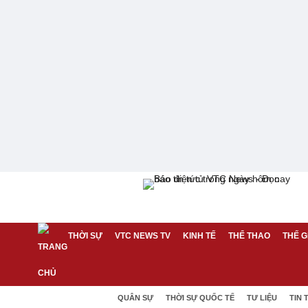
THỜI SỰ
VTC NEWS TV
KINH TẾ
THỂ THAO
THẾ G
QUÂN SỰ
THỜI SỰ QUỐC TẾ
TƯ LIỆU
TIN 