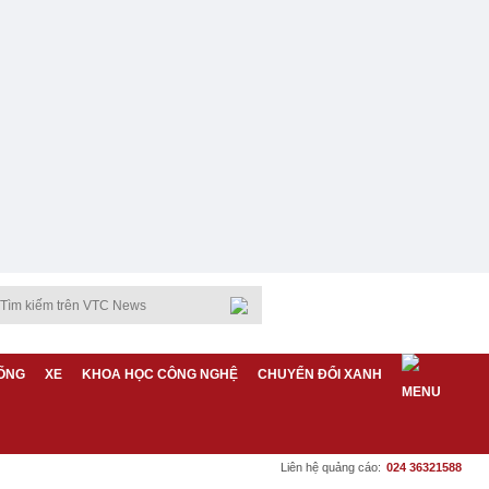
ỐNG
XE
KHOA HỌC CÔNG NGHỆ
CHUYỂN ĐỔI XANH
Liên hệ quảng cáo:
024 36321588