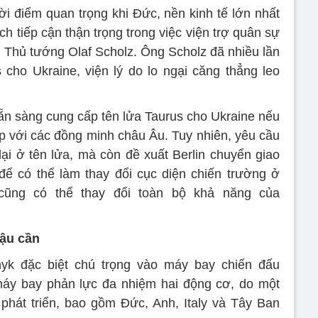
ời điểm quan trọng khi Đức, nền kinh tế lớn nhất
ách tiếp cận thận trọng trong việc viện trợ quân sự
ời Thủ tướng Olaf Scholz. Ông Scholz đã nhiều lần
 cho Ukraine, viện lý do lo ngại căng thẳng leo
 sẵn sàng cung cấp tên lửa Taurus cho Ukraine nếu
p với các đồng minh châu Âu. Tuy nhiên, yêu cầu
i ở tên lửa, mà còn đề xuất Berlin chuyển giao
để có thể làm thay đổi cục diện chiến trường ở
cũng có thể thay đổi toàn bộ khả năng của
hậu cần
yk đặc biệt chú trọng vào máy bay chiến đấu
 máy bay phản lực đa nhiệm hai động cơ, do một
phát triển, bao gồm Đức, Anh, Italy và Tây Ban