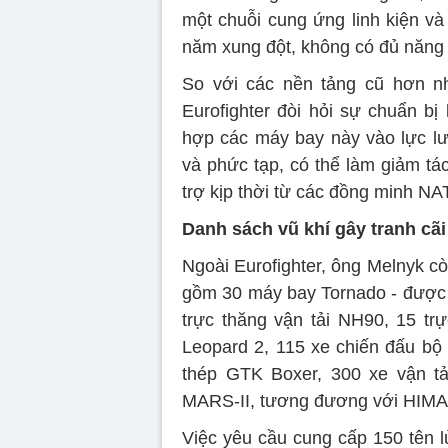
một chuỗi cung ứng linh kiện và
năm xung đột, không có đủ năng
So với các nền tảng cũ hơn n
Eurofighter đòi hỏi sự chuẩn bị 
hợp các máy bay này vào lực lư
và phức tạp, có thể làm giảm tá
trợ kịp thời từ các đồng minh NA
Danh sách vũ khí gây tranh cãi
Ngoài Eurofighter, ông Melnyk cò
gồm 30 máy bay Tornado - được t
trực thăng vận tải NH90, 15 trự
Leopard 2, 115 xe chiến đấu bộ
thép GTK Boxer, 300 xe vận tả
MARS-II, tương đương với HIM
Việc yêu cầu cung cấp 150 tên l