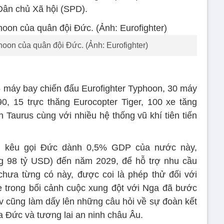
Dân chủ Xã hội (SPD).
oon của quân đội Đức. (Ảnh: Eurofighter)
 máy bay chiến đấu Eurofighter Typhoon, 30 máy
0, 15 trực thăng Eurocopter Tiger, 100 xe tăng
h Taurus cùng với nhiều hệ thống vũ khí tiên tiến
g kêu gọi Đức dành 0,5% GDP của nước này,
g 98 tỷ USD) đến năm 2029, để hỗ trợ nhu cầu
hưa từng có này, được coi là phép thử đối với
e trong bối cảnh cuộc xung đột với Nga đã bước
v cũng làm dấy lên những câu hỏi về sự đoàn kết
 Đức và tương lai an ninh châu Âu.