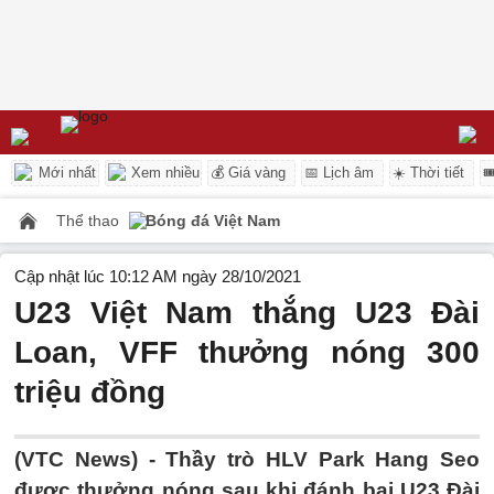
Mới nhất
Xem nhiều
💰 Giá vàng
📅 Lịch âm
☀️ Thời tiết

Thể thao
Bóng đá Việt Nam
Cập nhật lúc 10:12 AM ngày 28/10/2021
U23 Việt Nam thắng U23 Đài
Loan, VFF thưởng nóng 300
triệu đồng
(VTC News) -
Thầy trò HLV Park Hang Seo
được thưởng nóng sau khi đánh bại U23 Đài