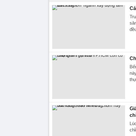
Cá
Trư
sân
đề
Ch
Bến
này
thự
Gi
ch
Lúc
chỉ