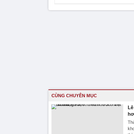
CÙNG CHUYÊN MỤC
Lê
hơ
Thủ
kho