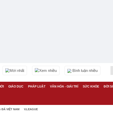
Mới nhất
Xem nhiều
Bình luận nhiều
IỚI
GIÁO DỤC
PHÁP LUẬT
VĂN HÓA - GIẢI TRÍ
SỨC KHỎE
ĐỜI S
 ĐÁ VIỆT NAM
V.LEAGUE