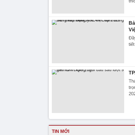
thí
Bả
Vi
Đầ
tiế
TP
Th
trọ
20
TIN MỚI