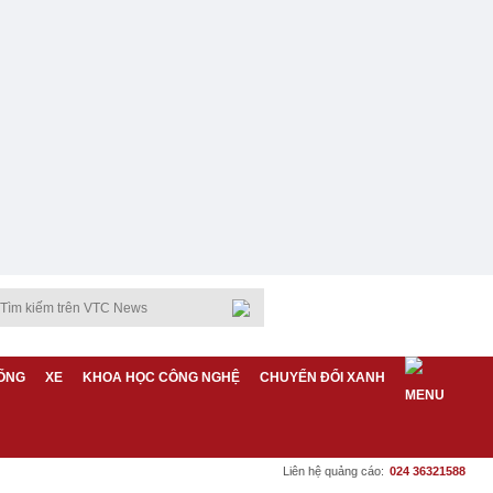
ỐNG
XE
KHOA HỌC CÔNG NGHỆ
CHUYỂN ĐỔI XANH
Liên hệ quảng cáo:
024 36321588