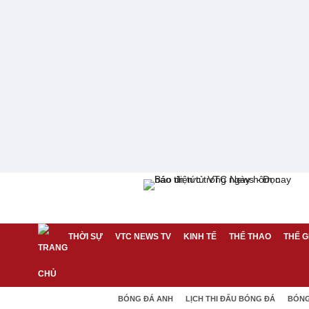
THỜI SỰ
VTC NEWS TV
KINH TẾ
THỂ THAO
THẾ G
BÓNG ĐÁ ANH
LỊCH THI ĐẤU BÓNG ĐÁ
BÓNG