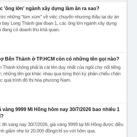
c 'ông lớn' ngành xây dựng làm ăn ra sao?
ớc những “lùm xùm” về việc chuyển nhượng thầu tại dự án
 bay Long Thành giai đoạn 1, các ông lớn ngành xây dựng
u đang có doanh thu khả quan.
ợ Bến Thành ở TP.HCM còn có những tên gọi nào?
 Thành không phải là cái tên duy nhất của ngôi chợ nổi tiếng
; những tên gọi khác nhau qua từng thời kỳ phản chiếu chân
c quá trình đô thị hóa phương Nam.
á vàng 9999 Mi Hồng hôm nay 30/7/2026 bao nhiêu 1
ỉ?
 8h sáng nay 30/7/2026, giá vàng 9999 tại Mi Hồng được điều
nh giảm nhẹ từ 20.000 đồng/chỉ so với hôm qua.