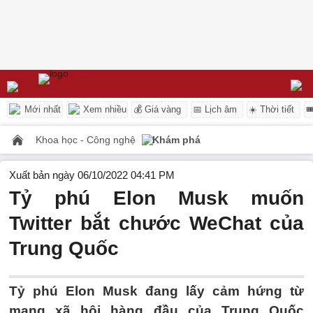
Mới nhất
Xem nhiều
💰 Giá vàng
📅 Lịch âm
☀️ Thời tiết

Khoa học - Công nghệ
Khám phá
Xuất bản ngày 06/10/2022 04:41 PM
Tỷ phú Elon Musk muốn
Twitter bắt chước WeChat của
Trung Quốc
Tỷ phú Elon Musk đang lấy cảm hứng từ
mạng xã hội hàng đầu của Trung Quốc