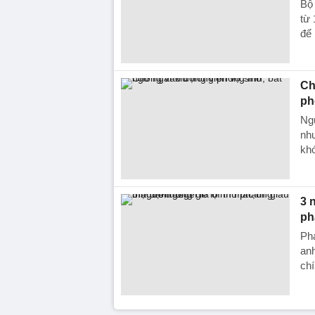
Bộ 
từ 
để 
Ch
ph
Ng
như
khó
3 
ph
Phá
anh
chí