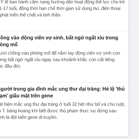
Y tế ban hành cẩm nang hướng dẫn hoạt động thể lực cho trẻ
1-17 tuổi, đồng thời hạn chế thời gian sử dụng tivi, điện thoại
phát triển thể chất và tinh thần.
ồng vào động viên vợ sinh, bất ngờ ngất xỉu trong
òng mổ
ười chồng vào phòng mổ để nắm tay động viên vợ sinh con
ng bất ngờ ngất xỉu ngay sau khoảnh khắc con cất tiếng
c đầu đời.
người trong gia đình mắc ung thư đại tràng: Hé lộ 'thủ
ạm' giấu mặt trên gene
t hiện mắc ung thư đại tràng ở tuổi 32 hệt như bố và chú ruột,
 T. bàng hoàng khi biết được thủ phạm thực sự đứng sau
nh là đột biến gene di truyền.