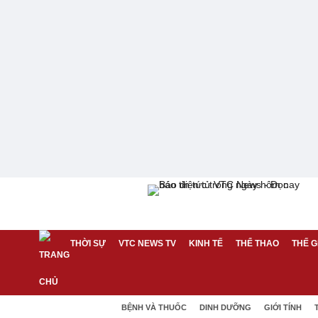
THỜI SỰ
VTC NEWS TV
KINH TẾ
THỂ THAO
THẾ G
BỆNH VÀ THUỐC
DINH DƯỠNG
GIỚI TÍNH