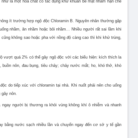
 như là một hóa chất có tác dụng khử khuẩn bề mặt nhằm hạn chế
 không ít trường hợp ngộ độc Chloramin B. Nguyên nhân thường gặp
 uống nhầm, ăn nhầm hoặc bôi nhầm… Nhiều người rất sai lầm khi
 cũng không sao hoặc pha với nồng độ càng cao thì khi khử trùng,
độ vượt quá 2% có thể gây ngộ độc với các biểu hiện: kích thích la
n, buồn nôn, đau bụng, tiêu chảy; chảy nước mắt; ho, khó thở, khò
độc do tiếp xúc với chloramin tại nhà. Khi nuốt phải nên cho uống
 gây nôn.
ưa ngay người bị thương ra khỏi vùng không khí ô nhiễm và nhanh
ay bằng nước sạch nhiều lần và chuyển ngay đến cơ sở y tế gần