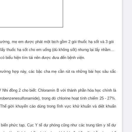
hường, mẹ em được phát một bịch gồm 2 gói thuốc hạ sốt và 3 gói
 lấy thuốc hạ sốt cho em uống (dù không sốt) nhưng lại lấy nhầm…
có biểu hiện tím tái nên được đưa đến bệnh viện.
 trường hợp này, các bậc cha mẹ cần rút ra những bài học sâu sắc
Nhi đồng 2 cho biết: Chloramin B với thành phần hóa học chính là
obenzenesulfonamide), trong đó chlorine hoạt tính chiếm 25 - 27%.
Thế giới khuyến cáo dùng trong lĩnh vực khử khuẩn và diệt khuẩn
ễn biến phức tạp, Cục Y tế dự phòng cũng như các trung tâm y tế dự