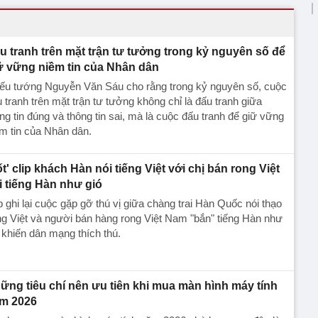
u tranh trên mặt trận tư tưởng trong kỷ nguyên số để
ữ vững niềm tin của Nhân dân
iếu tướng Nguyễn Văn Sáu cho rằng trong kỷ nguyên số, cuộc
 tranh trên mặt trận tư tưởng không chỉ là đấu tranh giữa
ng tin đúng và thông tin sai, mà là cuộc đấu tranh để giữ vững
m tin của Nhân dân.
ốt' clip khách Hàn nói tiếng Việt với chị bán rong Việt
i tiếng Hàn như gió
p ghi lại cuộc gặp gỡ thú vị giữa chàng trai Hàn Quốc nói thạo
ng Việt và người bán hàng rong Việt Nam "bắn" tiếng Hàn như
 khiến dân mạng thích thú.
ững tiêu chí nên ưu tiên khi mua màn hình máy tính
m 2026