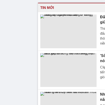
TIN MỚI
Đấ
gi
Th
đấu
thô
niề
'S
nó
Cli
tiế
gió
Nh
nă