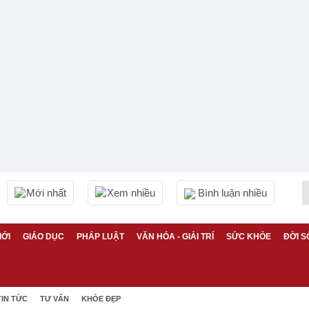
Mới nhất
Xem nhiều
Bình luận nhiều
IỚI
GIÁO DỤC
PHÁP LUẬT
VĂN HÓA - GIẢI TRÍ
SỨC KHỎE
ĐỜI S
TIN TỨC
TƯ VẤN
KHỎE ĐẸP