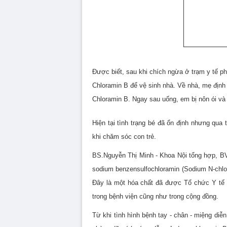
Được biết, sau khi chích ngừa ở trạm y tế p
Chloramin B để vệ sinh nhà. Về nhà, mẹ định
Chloramin B. Ngay sau uống, em bị nôn ói và 
Hiện tại tình trạng bé đã ổn định nhưng qua
khi chăm sóc con trẻ.
BS.Nguyễn Thị Minh - Khoa Nội tổng hợp, BV 
sodium benzensulfochloramin (Sodium N-chlor
Đây là một hóa chất đã được Tổ chức Y tế 
trong bệnh viện cũng như trong cộng đồng.
Từ khi tình hình bệnh tay - chân - miệng di