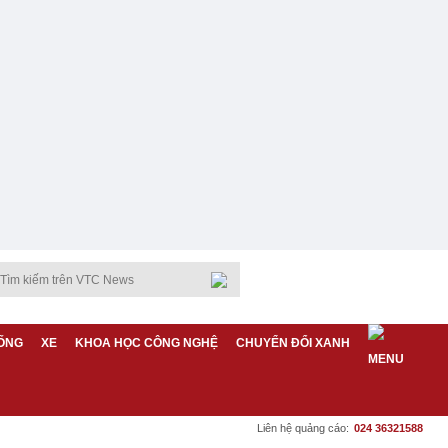
ỐNG
XE
KHOA HỌC CÔNG NGHỆ
CHUYỂN ĐỔI XANH
Liên hệ quảng cáo:
024 36321588