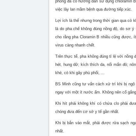
phòng đã có hướng dẫn sử dụng chloramin B
việc lây lan mầm bệnh qua đường tiếp xúc.
Lợi ích là thế nhưng trong thời gian qua có
là do pha chế không đúng nồng độ, do sơ ý
cho rằng pha Cloramin B nhiều cũng được, ít
virus càng nhanh chết.
Trên thực tế, pha không đúng tỉ lệ với nồng 
hét, hung dữ; kích thích da, nổi mẩn đỏ; nô
khè, có khi gây phù phổi, …
BS Minh cũng tư vấn cách xử trí khi bị ngộ 
ngay với một ít nước ấm. Không nên cố gắng
Khi hít phải không khí có chứa clo phải đ
chóng đưa đến cơ sở y tế gần nhất.
Khi bị bắn vào mắt, phải được rửa sạch ng
nhất.