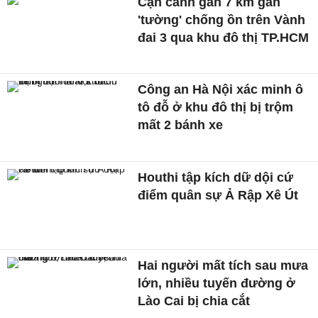
Cận cảnh gần 7 km gắn
'tường' chống ồn trên Vành
đai 3 qua khu đô thị TP.HCM
Công an Hà Nội xác minh ô
tô đỗ ở khu đô thị bị trộm
mất 2 bánh xe
Houthi tập kích dữ dội cứ
điểm quân sự Ả Rập Xê Út
Hai người mất tích sau mưa
lớn, nhiều tuyến đường ở
Lào Cai bị chia cắt