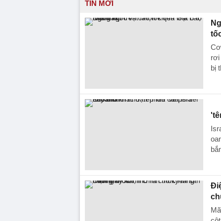
TIN MỚI
Ng
tố
Cơ
rơi
bị 
't
Isr
oan
bắn
Đi
ch
Mã
cột