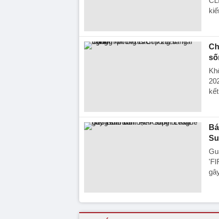
CL
kiế
Ch
số
Khô
202
kết
Bá
Su
Gua
'FI
gây