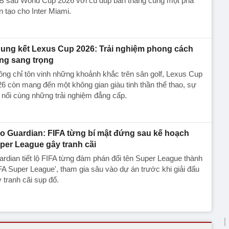
B sau World Cup 2026 với cú đúp bàn thắng cùng một pha
n tạo cho Inter Miami.
ung kết Lexus Cup 2026: Trải nghiệm phong cách
ng sang trọng
ng chỉ tôn vinh những khoảnh khắc trên sân golf, Lexus Cup
6 còn mang đến một không gian giàu tinh thần thể thao, sự
 nối cùng những trải nghiệm đẳng cấp.
o Guardian: FIFA từng bí mật đứng sau kế hoạch
per League gây tranh cãi
rdian tiết lộ FIFA từng đàm phán đổi tên Super League thành
FA Super League', tham gia sâu vào dự án trước khi giải đấu
 tranh cãi sụp đổ.