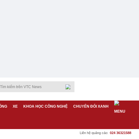
ỐNG
XE
KHOA HỌC CÔNG NGHỆ
CHUYỂN ĐỔI XANH
Liên hệ quảng cáo:
024 36321588