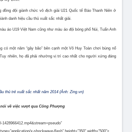
đồng đội giành chức vô địch giải U21 Quốc tế Báo Thanh Niên ở
iành danh hiệu cầu thủ xuất sắc nhất giải.
g màu áo U19 Việt Nam cũng như màu áo đội bóng phố Núi, Tuấn Anh
g có một năm “gây bão” bên cạnh một Võ Huy Toàn chơi bùng nổ
uy nhiên, họ đã phải nhường vị trí cao nhất cho người xứng đáng
u thủ trẻ xuất sắc nhất năm 2014 (Ảnh: Zing.vn)
 nói về việc vượt qua Công Phượng
full-1428966412.mp4&stream=pseudo”
” type=”application/x-shockwave-flash” height=”350” width=”500”>