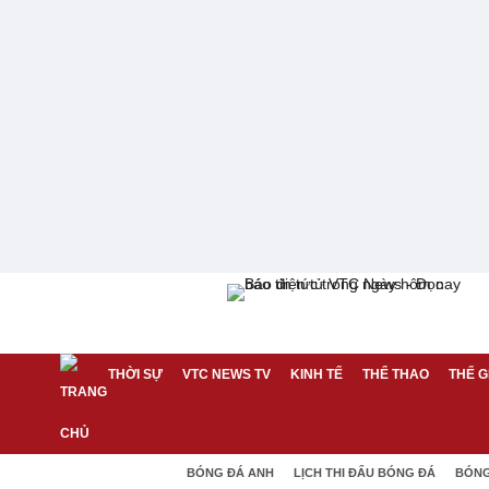
THỜI SỰ
VTC NEWS TV
KINH TẾ
THỂ THAO
THẾ G
BÓNG ĐÁ ANH
LỊCH THI ĐẤU BÓNG ĐÁ
BÓNG