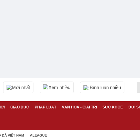
Mới nhất
Xem nhiều
Bình luận nhiều
IỚI
GIÁO DỤC
PHÁP LUẬT
VĂN HÓA - GIẢI TRÍ
SỨC KHỎE
ĐỜI S
 ĐÁ VIỆT NAM
V.LEAGUE