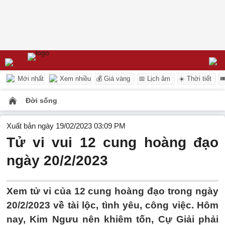
Mới nhất
Xem nhiều
💰 Giá vàng
📅 Lịch âm
☀️ Thời tiết

Đời sống
Xuất bản ngày 19/02/2023 03:09 PM
Tử vi vui 12 cung hoàng đạo
ngày 20/2/2023
Xem tử vi của 12 cung hoàng đạo trong ngày
20/2/2023 về tài lộc, tình yêu, công việc. Hôm
nay, Kim Ngưu nên khiêm tốn, Cự Giải phải