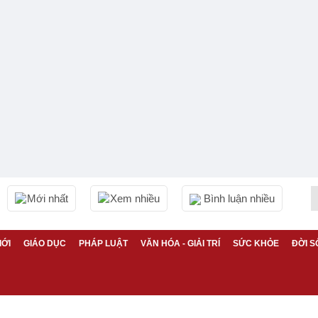
Mới nhất
Xem nhiều
Bình luận nhiều
IỚI
GIÁO DỤC
PHÁP LUẬT
VĂN HÓA - GIẢI TRÍ
SỨC KHỎE
ĐỜI S