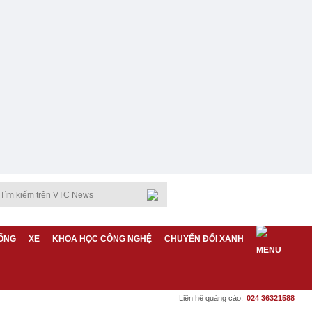
ỐNG
XE
KHOA HỌC CÔNG NGHỆ
CHUYỂN ĐỔI XANH
Liên hệ quảng cáo:
024 36321588