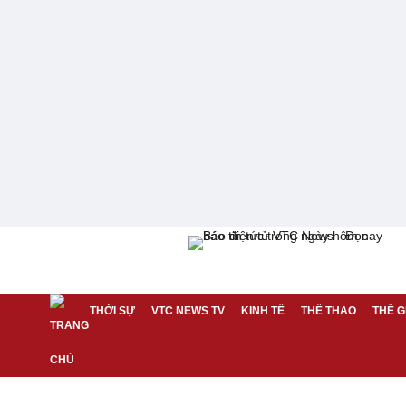
THỜI SỰ
VTC NEWS TV
KINH TẾ
THỂ THAO
THẾ G