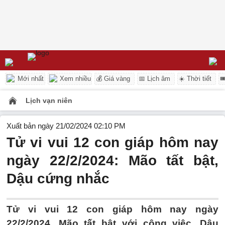
Mới nhất
Xem nhiều
💰 Giá vàng
📅 Lịch âm
☀️ Thời tiết

Lịch vạn niên
Xuất bản ngày 21/02/2024 02:10 PM
Tử vi vui 12 con giáp hôm nay
ngày 22/2/2024: Mão tất bật,
Dậu cứng nhắc
Tử vi vui 12 con giáp hôm nay ngày
22/2/2024, Mão tất bật với công việc, Dậu