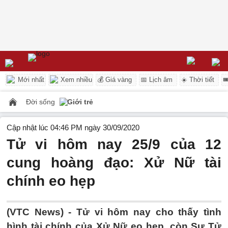
Mới nhất
Xem nhiều
💰 Giá vàng
📅 Lịch âm
☀️ Thời tiết

Đời sống
Giới trẻ
Cập nhật lúc 04:46 PM ngày 30/09/2020
Tử vi hôm nay 25/9 của 12
cung hoàng đạo: Xử Nữ tài
chính eo hẹp
(VTC News) -
Tử vi hôm nay cho thấy tình
hình tài chính của Xử Nữ eo hẹp, còn Sư Tử