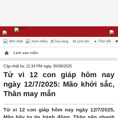
Mới nhất
Xem nhiều
💰 Giá vàng
📅 Lịch âm
☀️ Thời tiết

Lịch vạn niên
Cập nhật lúc 11:34 PM ngày 30/08/2025
Tử vi 12 con giáp hôm nay
ngày 12/7/2025: Mão khởi sắc,
Thân may mắn
Tử vi 12 con giáp hôm nay ngày 12/7/2025,
Mão hãy tự tin hành động, Thân nên nhanh