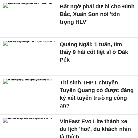
Bất ngờ phải dự bị cho Đình
Bắc, Xuân Son nói 'tôn
trọng HLV'
Quảng Ngãi: 1 tuần, tìm
thấy 9 hài cốt liệt sĩ ở Đăk
Pék
Thí sinh THPT chuyên
Tuyên Quang có được đăng
ký xét tuyển trường công
an?
VinFast Evo Lite thành xe
du lịch 'hot', du khách nhìn
là thích