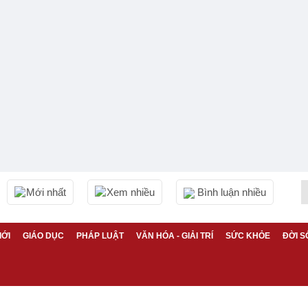
Mới nhất
Xem nhiều
Bình luận nhiều
IỚI
GIÁO DỤC
PHÁP LUẬT
VĂN HÓA - GIẢI TRÍ
SỨC KHỎE
ĐỜI S