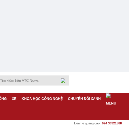
ỐNG
XE
KHOA HỌC CÔNG NGHỆ
CHUYỂN ĐỔI XANH
Liên hệ quảng cáo:
024 36321588