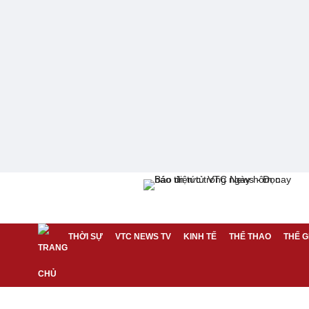
THỜI SỰ
VTC NEWS TV
KINH TẾ
THỂ THAO
THẾ G