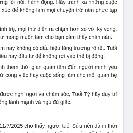
từng lời nói, hành động. Hãy tránh xa những cuộc
m xúc để không làm mọi chuyện trở nên phức tạp
ình trệ, mọi thứ diễn ra chậm hơn so với kỳ vọng.
hư mong muốn làm cho bạn cảm thấy chán nản.
ôm nay không có dấu hiệu tăng trưởng rõ rệt. Tuổi
iêu hay đầu tư để không rơi vào thế bị động.
nh thêm thời gian quan tâm đến người mình yêu
ừ công việc hay cuộc sống làm cho mối quan hệ
ược nghỉ ngơi và chăm sóc, Tuổi Tý hãy duy trì
uống lành mạnh và ngủ đủ giấc.
1/7/2025 cho thấy người tuổi Sửu nên dành thời