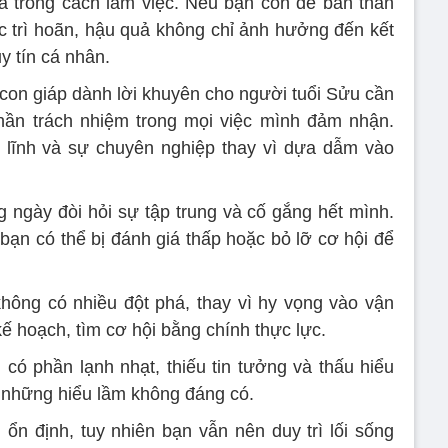
 là trong cách làm việc. Nếu bạn còn để bản thân
ặc trì hoãn, hậu quả không chỉ ảnh hưởng đến kết
y tín cá nhân.
 con giáp dành lời khuyên cho người tuổi Sửu cần
thần trách nhiệm trong mọi việc mình đảm nhận.
n lĩnh và sự chuyên nghiệp thay vì dựa dẫm vào
 ngày đòi hỏi sự tập trung và cố gắng hết mình.
 bạn có thể bị đánh giá thấp hoặc bỏ lỡ cơ hội để
không có nhiều đột phá, thay vì hy vọng vào vận
ế hoạch, tìm cơ hội bằng chính thực lực.
có phần lạnh nhạt, thiếu tin tưởng và thấu hiểu
o những hiểu lầm không đáng có.
n định, tuy nhiên bạn vẫn nên duy trì lối sống