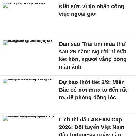
Kiệt sức vì tin nhắn công
việc ngoài giờ
Dàn sao 'Trái tim mùa thu'
sau 26 năm: Người bí mật
kết hôn, người vắng bóng
màn ảnh
Dự báo thời tiết 3/8: Miền
Bắc có nơi mưa to đến rất
to, đề phòng dông lốc
Lịch thi đấu ASEAN Cup
2026: Đội tuyển Việt Nam
đấu Indonesia ngày nào,