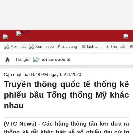
Mới nhất
Xem nhiều
💰 Giá vàng
📅 Lịch âm
☀️ Thời tiết

Thế giới
Thời sự quốc tế
Cập nhật lúc 04:48 PM ngày 05/11/2020
Truyền thông quốc tế thống kê
phiếu bầu Tổng thống Mỹ khác
nhau
(VTC News) -
Các hãng thông tấn lớn đưa ra
thống kê rất khác biệt về số phiếu đại cử tri